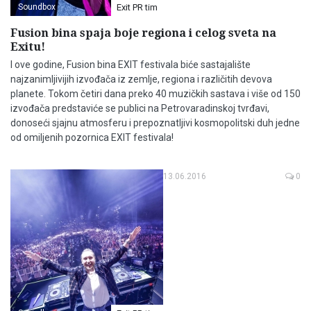
Soundbox
Exit PR tim
Fusion bina spaja boje regiona i celog sveta na
Exitu!
I ove godine, Fusion bina EXIT festivala biće sastajalište
najzanimljivijih izvođača iz zemlje, regiona i različitih devova
planete. Tokom četiri dana preko 40 muzičkih sastava i više od 150
izvođača predstaviće se publici na Petrovaradinskoj tvrđavi,
donoseći sjajnu atmosferu i prepoznatljivi kosmopolitski duh jedne
od omiljenih pozornica EXIT festivala!
13.06.2016
0