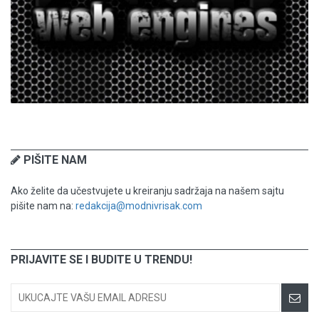
PIŠITE NAM
Ako želite da učestvujete u kreiranju sadržaja na našem sajtu
pišite nam na:
redakcija@modnivrisak.com
PRIJAVITE SE I BUDITE U TRENDU!