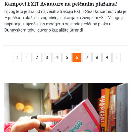
Kampovi EXIT Avanture na peščanim plažama!
I ovog leta jedna od najvećih atrakcija EXIT i Sea Dance festivala je
– peščana plaža! I ovogodišnja lokacija za živopisni EXIT Village je
najstarija, najveća i po mnogima najlepša peščana plaža u
Dunavskom toku, čuveno kupalište Štrand!
1
2
3
4
5
6
7
8
9