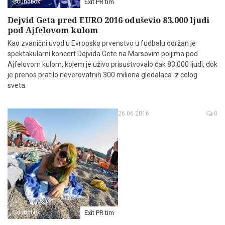
Soundbox
Exit PR tim
Dejvid Geta pred EURO 2016 oduševio 83.000 ljudi
pod Ajfelovom kulom
Kao zvanični uvod u Evropsko prvenstvo u fudbalu održan je
spektakularni koncert Dejvida Gete na Marsovim poljima pod
Ajfelovom kulom, kojem je uživo prisustvovalo čak 83.000 ljudi, dok
je prenos pratilo neverovatnih 300 miliona gledalaca iz celog
sveta.
26.06.2016
0
Soundbox
Exit PR tim