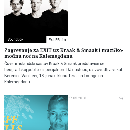
Soundbox
Exit PR tim
Zagrevanje za EXIT uz Kraak & Smaak i muzičko-
modnu noć na Kalemegdanu
Čuveni holandski sastav Kraak & Smaak predstaviće se
beogradskoj publici u specijalnom DJ nastupu, uz zavodljivi vokal
Berenice Van Leer, 18. juna u klubu Terassa Lounge na
Kalemegdanu.
27.05.2016
0