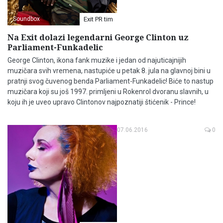
Soundbox
Exit PR tim
Na Exit dolazi legendarni George Clinton uz
Parliament-Funkadelic
George Clinton, ikona fank muzike i jedan od najuticajnijih
muzičara svih vremena, nastupiće u petak 8. jula na glavnoj bini u
pratnji svog čuvenog benda Parliament-Funkadelic! Biće to nastup
muzičara koji su još 1997. primljeni u Rokenrol dvoranu slavnih, u
koju ih je uveo upravo Clintonov najpoznatiji štićenik - Prince!
07.06.2016
0