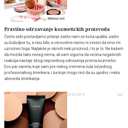
Šminka & Frizura
Milena Ivić
Pravilno odrzavanje kozmetickih proizvoda
Često sebi postavljamo pitanje zašto nam se koža upalila, zašto
su bubuljice tu, a nisu bile, a verovatno nismo ni svesni da smo mi
uzročnici toga. Najlakše je okriviti neki proizvod, i to je to. Ne kažem
da možda tako nečeg nema, ali sam sigurna da većina negativnih
reakcija nastaje zbog nepravilnog odnosenja prema kozmetici.
Evo par saveta, koje sam pre nekog vremena čula od jednog
profesionalnog šminkera, i za koje mogu reći da su ujedno i neka
abeceda šminkanja.
20.04.2015
1