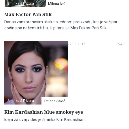
Šminka & Frizura
Milena Ivić
Max Factor Pan Stik
Danas vam prenosim utiske o jednom proizvodu, koji je već par
godina na našem tržištu. U pitanju je Max Faktor Pan Stik.
22.08.2015
0
Šminka & Frizura
Tatjana Savić
Kim Kardashian blue smokey eye
Ideja za ovaj video je šminka Kim Kardashian.