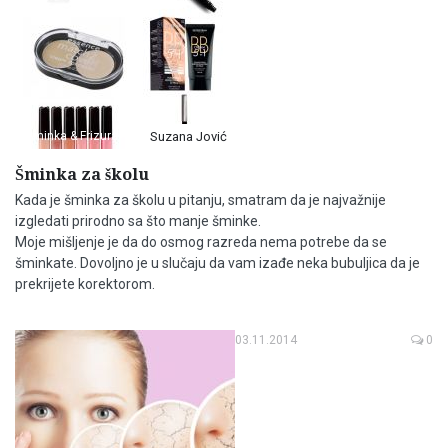
Šminka & Frizura
Suzana Jović
Šminka za školu
Kada je šminka za školu u pitanju, smatram da je najvažnije
izgledati prirodno sa što manje šminke.
Moje mišljenje je da do osmog razreda nema potrebe da se
šminkate. Dovoljno je u slučaju da vam izađe neka bubuljica da je
prekrijete korektorom.
03.11.2014
0