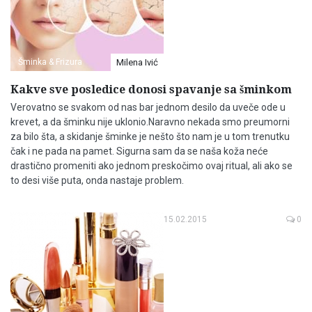
Šminka & Frizura
Milena Ivić
Kakve sve posledice donosi spavanje sa šminkom
Verovatno se svakom od nas bar jednom desilo da uveče ode u
krevet, a da šminku nije uklonio.Naravno nekada smo preumorni
za bilo šta, a skidanje šminke je nešto što nam je u tom trenutku
čak i ne pada na pamet. Sigurna sam da se naša koža neće
drastično promeniti ako jednom preskočimo ovaj ritual, ali ako se
to desi više puta, onda nastaje problem.
15.02.2015
0