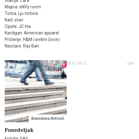
Suknja: Zara
Majica: eNVy room
Torba: Lju torbice
Kaiš: stari
Cipele: JC lita
Kardigan: American apparel
Prstenje: H&M i srebni (srce)
Naočare: Ray Ban
08.01.2012
0
Jesen / zima
Branislava Antović
Ponedeljak
Košulja: GAS