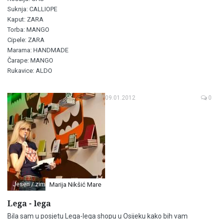
Suknja: CALLIOPE
Kaput: ZARA
Torba: MANGO
Cipele: ZARA
Marama: HANDMADE
Čarape: MANGO
Rukavice: ALDO
09.01.2012
0
Jesen / zima
Marija Nikšić Mare
Lega - lega
Bila sam u posjetu Lega-lega shopu u Osijeku kako bih vam