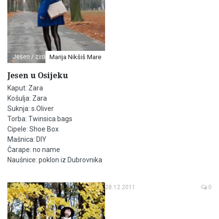
Jesen / zima
Marija Nikšiš Mare
Jesen u Osijeku
Kaput: Zara
Košulja: Zara
Suknja: s.Oliver
Torba: Twinsica bags
Cipele: Shoe Box
Mašnica: DIY
Čarape: no name
Naušnice: poklon iz Dubrovnika
28.12.2011
0