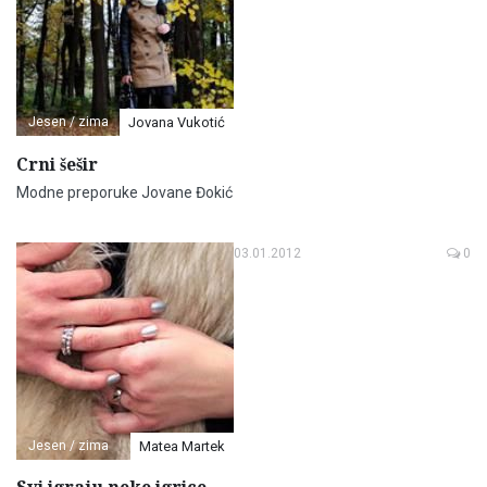
Jesen / zima
Jovana Vukotić
Crni šešir
Modne preporuke Jovane Đokić
03.01.2012
0
Jesen / zima
Matea Martek