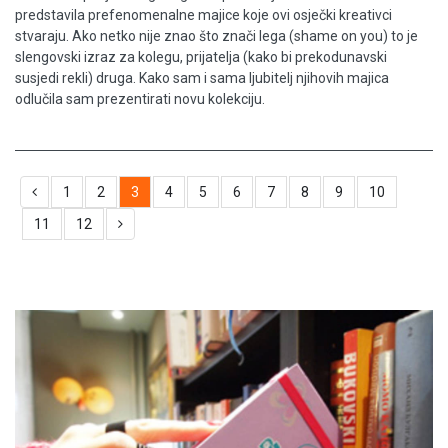
predstavila prefenomenalne majice koje ovi osječki kreativci
stvaraju. Ako netko nije znao što znači lega (shame on you) to je
slengovski izraz za kolegu, prijatelja (kako bi prekodunavski
susjedi rekli) druga. Kako sam i sama ljubitelj njihovih majica
odlučila sam prezentirati novu kolekciju.
1
2
3
4
5
6
7
8
9
10
11
12