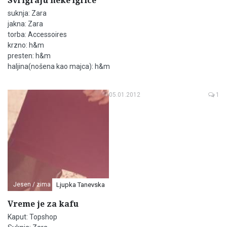
Svi igraju neke igrice
suknja: Zara
jakna: Zara
torba: Accessoires
krzno: h&m
presten: h&m
haljina(nošena kao majca): h&m
05.01.2012
1
Jesen / zima
Ljupka Tanevska
Vreme je za kafu
Kaput: Topshop