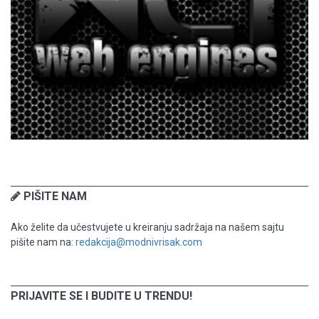
PIŠITE NAM
Ako želite da učestvujete u kreiranju sadržaja na našem sajtu
pišite nam na:
redakcija@modnivrisak.com
PRIJAVITE SE I BUDITE U TRENDU!