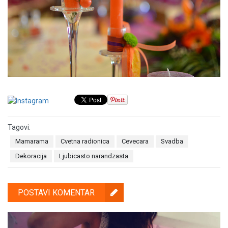
Tagovi:
Mamarama
Cvetna radionica
Cevecara
Svadba
Dekoracija
Ljubicasto narandzasta
POSTAVI KOMENTAR