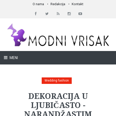
O nama
Redakcija
Kontakt
MENI
Wedding fashion
DEKORACIJA U
LJUBIČASTO -
NARANDŽASTIM