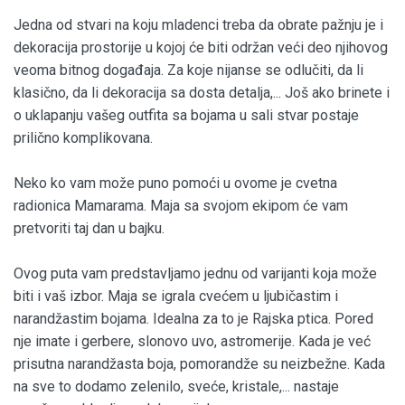
Jedna od stvari na koju mladenci treba da obrate pažnju je i
dekoracija prostorije u kojoj će biti održan veći deo njihovog
veoma bitnog događaja. Za koje nijanse se odlučiti, da li
klasično, da li dekoracija sa dosta detalja,... Još ako brinete i
o uklapanju vašeg outfita sa bojama u sali stvar postaje
prilično komplikovana.
Neko ko vam može puno pomoći u ovome je cvetna
radionica Mamarama. Maja sa svojom ekipom će vam
pretvoriti taj dan u bajku.
Ovog puta vam predstavljamo jednu od varijanti koja može
biti i vaš izbor. Maja se igrala cvećem u ljubičastim i
narandžastim bojama. Idealna za to je Rajska ptica. Pored
nje imate i gerbere, slonovo uvo, astromerije. Kada je već
prisutna narandžasta boja, pomorandže su neizbežne. Kada
na sve to dodamo zelenilo, sveće, kristale,... nastaje