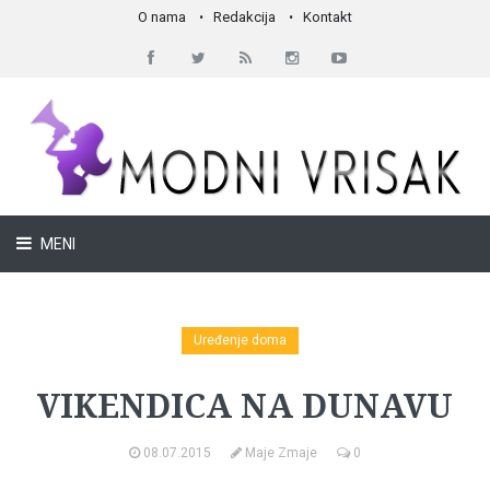
O nama
Redakcija
Kontakt
MENI
Uređenje doma
VIKENDICA NA DUNAVU
08.07.2015
Maje Zmaje
0