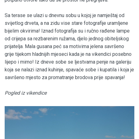
Sa terase se ulazi u dnevnu sobu u kojoj je namještaj od
svijetlog drveta, a na zidu vise stare fotografije uramljene
bijelim okvirima! Iznad fotografija su i ručno rađene lampe
od crijepa sa rezbarenim ružama, djelo jednog obiteljskog
prijatelja. Mala gusana peć sa motivima jelena savršeno
grije tijekom hladnijih mjeseci kada je na vikendici posebno
lijepo i mirno! Iz dneve sobe se ljestvama penje na galeriju
koja se nalazi iznad kuhinje, spavaće sobe i kupatila i koja je
savršeno mjesto za promatranje brodova prije spavanja!
Pogled iz vikendice