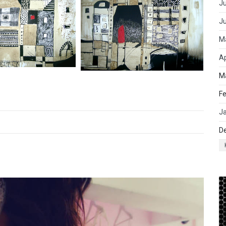
Ju
J
M
Ap
M
Fe
J
D