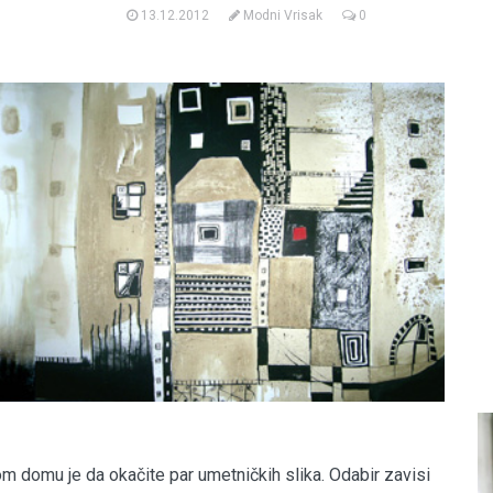
13.12.2012
Modni Vrisak
0
m domu je da okačite par umetničkih slika. Odabir zavisi