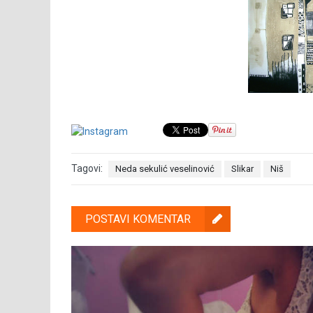
Tagovi:
Neda sekulić veselinović
Slikar
Niš
POSTAVI KOMENTAR