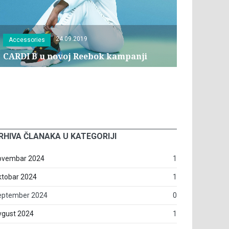
24.09.2019
Accessories
CARDI B u novoj Reebok kampanji
RHIVA ČLANAKA U KATEGORIJI
ovembar 2024
1
ktobar 2024
1
eptember 2024
0
vgust 2024
1