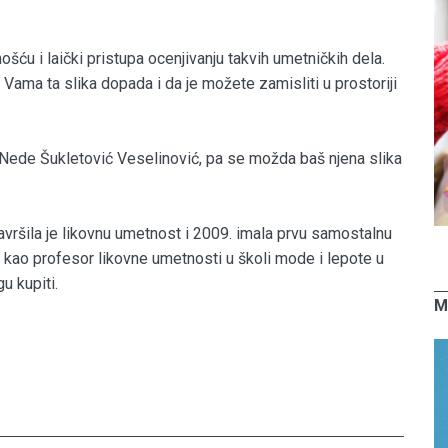
ću i laički pristupa ocenjivanju takvih umetničkih dela.
 se Vama ta slika dopada i da je možete zamisliti u prostoriji
Nede Šukletović Veselinović, pa se možda baš njena slika
avršila je likovnu umetnost i 2009. imala prvu samostalnu
i kao profesor likovne umetnosti u školi mode i lepote u
u kupiti.
M