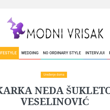
IFESTYLE
WEDDING
NO ORDINARY STYLE
INTERVJUI
Uređenje doma
KARKA NEDA ŠUKLET
VESELINOVIĆ