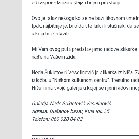
od rasporeda nameštaja i boja u prostoriji.
Ovo je stav nekoga ko se ne bavi likovnom umetnoš
Ipak, najbitnije je, bilo da ste laik ili stučnjak, da
u koju bi je stavili.
Mi Vam ovog puta predstavljamo radove slikarke 
nađe na Vašem zidu.
Neda Šukletović Veselinović je slikarka iz Niša. Z
izložbu u "Niškom kulturnom centru". Trenutno rad
Nišu i ima svoju galeriju u kojoj se njeni radovi mog
Galerija Nede Šukletović Veselinović
Adresa: Dušanov bazar, Kula lok.25
Telefon: 060 028 04 02