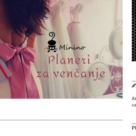
Ak
sa
P