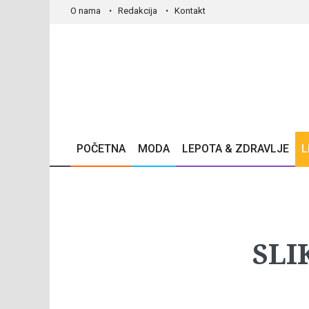
O nama
Redakcija
Kontakt
POČETNA
MODA
LEPOTA & ZDRAVLJE
L
SLI