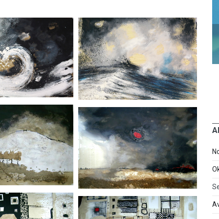
A
N
O
S
A