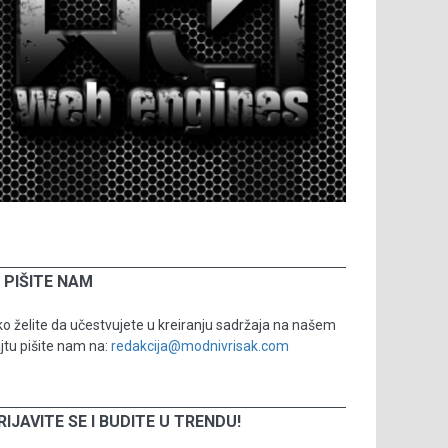
PIŠITE NAM
o želite da učestvujete u kreiranju sadržaja na našem
jtu pišite nam na:
redakcija@modnivrisak.com
RIJAVITE SE I BUDITE U TRENDU!