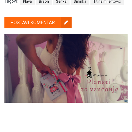
Tagovi:
Plava
Braon
Senka
Sminka
Titina milentovic
POSTAVI KOMENTAR