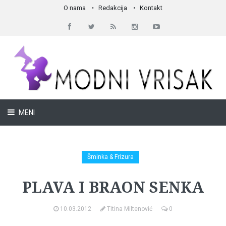
O nama
Redakcija
Kontakt
MENI
Šminka & Frizura
PLAVA I BRAON SENKA
10.03.2012
Titina Miltenović
0