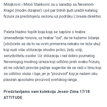
Milojković i Miloš Stanković su u saradnji sa Nevenom
Kragić (modni dizajner) i još par bitnih ljudi uradili katalog
firzura za predstojeću sezonu uz podršku L’oreala direktno.
Paleta hladno-toplih boja koja se sapliće o hrabre
iznenađenje-tonove, uz hrabar "cut", da ne kažemo šišanje
(složićete se da to na ovim primerima nekako ne leže uhu)
koji nudi više stilizacija shodno prilici, želji, volji,
senzibilitetu osobe. Uz stilizaciju i rad dobro poznatog
Nevenogog modnog izraza koji odlično prati svaku frizuru,
ali ne odvlači previše pažnje sugeriše da se radi o timu koji
se odlično sluša i čuje, jer je "proizvod" koji je našem oku
plasiran apsolutno proizvod svetskog ranga.
Predstavljamo vam kolekciju Jesen-Zima 17/18
ATTITUDE