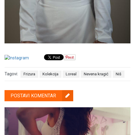
Tagovi:
Frizura
Kolekcija
Loreal
Nevena kragić
Niš
POSTAVI KOMENTAR