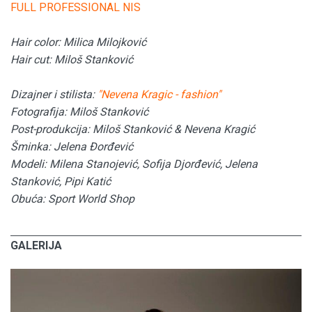
FULL PROFESSIONAL NIS
Hair color: Milica Milojković
Hair cut: Miloš Stanković
Dizajner i stilista:
"Nevena Kragic - fashion"
Fotografija: Miloš Stanković
Post-produkcija: Miloš Stanković & Nevena Kragić
Šminka: Jelena Đorđević
Modeli: Milena Stanojević, Sofija Djorđević, Jelena
Stanković, Pipi Katić
Obuća: Sport World Shop
GALERIJA