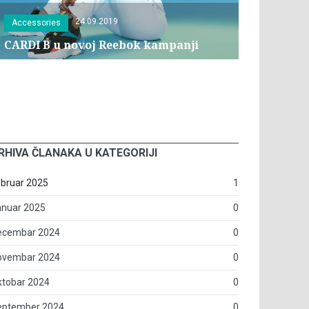
24.09.2019
Accessories
CARDI B u novoj Reebok kampanji
RHIVA ČLANAKA U KATEGORIJI
bruar 2025
1
anuar 2025
0
ecembar 2024
0
ovembar 2024
0
ktobar 2024
0
eptember 2024
0