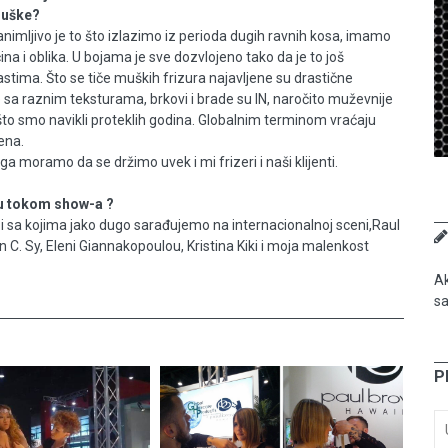
muške?
zanimljivo je to što izlazimo iz perioda dugih ravnih kosa, imamo
ina i oblika. U bojama je sve dozvlojeno tako da je to još
trastima. Što se tiče muških frizura najavljene su drastične
sa raznim teksturama, brkovi i brade su IN, naročito muževnije
što smo navikli proteklih godina. Globalnim terminom vraćaju
ena.
 moramo da se držimo uvek i mi frizeri i naši klijenti.
mu tokom show-a ?
 i sa kojima jako dugo sarađujemo na internacionalnoj sceni,Raul
n C. Sy, Eleni Giannakopoulou, Kristina Kiki i moja malenkost
Ak
sa
P