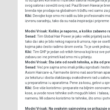
to su upravo komitenti frizerskih salona i kolegama je
svog salona i osvežiti svoj rad. Paul Brown Hawai je brend
brenda nije prodaja na globalnom tržiđtu već samo za 
Kiki:
Devojke koje smo mi radili su bile profesionalni mo
izvrsnu saradnju, tako da su naša inspiracija i 
Modni Vrisak:
Koliko je naporno, a koliko zabavno 
Senad:
Tim Global Hair Power je jako veliki prijatelj sa
tako da i ako je bilo nekog napora ili umora, nije se oset
kojima jako često radimo širom sveta. To je uvek jedna 
Kiki:
Tim GHP je jedan od retkih timova koji kroz sve p
zabavu se i ne primeti kad smo m
Modni Vrisak:
Šta ćete od novih tehnika, a šta od pr
Senad:
Već pre sajma smo imali priliku isprobati i test
Axiom Haircare-a, Farmavite širimo naš asortiman apar
za teksturu i dosta olakšavaju svakodnevni rad u salonu
u preparatima i u aparatima. Pene za kosu, gelovi u spre
Kiki:
Sve više koristimo i preparate na biljnim osnovam
kose, a uvode nove tehnike svih mogućih lokni i talasa,
namenu. Mi odavno koristimo te tehnike, što smo i potvr
Modni Vrisak:
Na ovakvim sajmovima se prikazuje ono