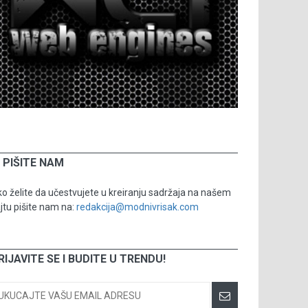
PIŠITE NAM
o želite da učestvujete u kreiranju sadržaja na našem
jtu pišite nam na:
redakcija@modnivrisak.com
RIJAVITE SE I BUDITE U TRENDU!