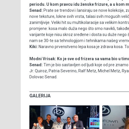
periodu. U kom pravcu idu ženske frizure, a u kom 
Senad:
Prate se trendovi i lansiraju se nove kolekcije, 
nove teksture, lokne svih vrsta, talasi svih mogucih velič
zanimljivije. Veliki hit su multikolaracije sa velikim kon
promjene: kosa malo duža nego što smo navikli, takođe 
varijante koje nisu skroz sređene i dosta su duže nego 
nam se 30-te sa tehnologijom i tehnikama našeg vrem
Kiki:
Naravno prvenstveno lepa kosa je zdrava kosa. Toga
Modni Vrisak:
Ko je sve od frizera sa vama bio u ti
Senad:
Tim je bio sastavljen od ljudi koje od pre znamo
Jr: Quiroz, Patria Severino, Ralf Metz, Michel Metz, Rya
Dolovac Senad.
GALERIJA