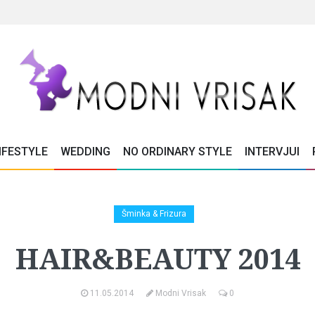
IFESTYLE
WEDDING
NO ORDINARY STYLE
INTERVJUI
Šminka & Frizura
HAIR&BEAUTY 2014
11.05.2014
Modni Vrisak
0