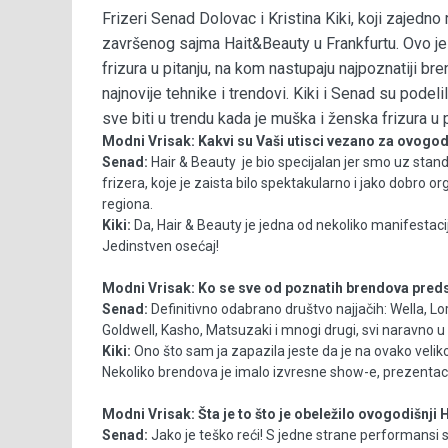
Frizeri Senad Dolovac i Kristina Kiki, koji zajedno
završenog sajma Hait&Beauty u Frankfurtu. Ovo je
frizura u pitanju, na kom nastupaju najpoznatiji bre
najnovije tehnike i trendovi. Kiki i Senad su pode
sve biti u trendu kada je muška i ženska frizura u 
Modni Vrisak: Kakvi su Vaši utisci vezano za ovogod
Senad:
Hair & Beauty je bio specijalan jer smo uz stan
frizera, koje je zaista bilo spektakularno i jako dobro 
regiona.
Kiki:
Da, Hair & Beauty je jedna od nekoliko manifestacija
Jedinstven osećaj!
Modni Vrisak:
Ko se sve od poznatih brendova pred
Senad:
Definitivno odabrano društvo najjačih: Wella, L
Goldwell, Kasho, Matsuzaki i mnogi drugi, svi naravno u
Kiki:
Ono što sam ja zapazila jeste da je na ovako velikoj m
Nekoliko brendova je imalo izvresne show-e, prezentac
Modni Vrisak:
Šta je to što je obeležilo ovogodišnji 
Senad:
Jako je teško reći! S jedne strane performansi s