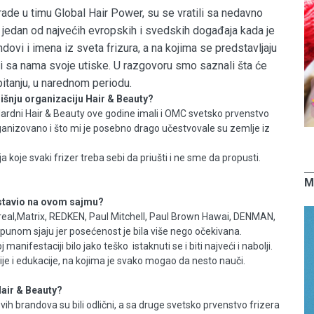
 rade u timu Global Hair Power, su se vratili sa nedavno
 jedan od najvećih evropskih i svedskih događaja kada je
ndovi i imena iz sveta frizura, a na kojima se predstavljaju
lili sa nama svoje utiske. U razgovoru smo saznali šta će
pitanju, u narednom periodu.
išnju organizaciju Hair & Beauty?
dardni Hair & Beauty ove godine imali i OMC svetsko prvenstvo
organizovano i što mi je posebno drago učestvovale su zemlje iz
 koje svaki frizer treba sebi da priušti i ne sme da propusti.
M
stavio na ovom sajmu?
oreal,Matrix, REDKEN, Paul Mitchell, Paul Brown Hawai, DENMAN,
 punom sjaju jer posećenost je bila više nego očekivana.
anifestaciji bilo jako teško istaknuti se i biti najveći i nabolji.
ije i edukacije, na kojima je svako mogao da nesto nauči.
Hair & Beauty?
vih brandova su bili odlični, a sa druge svetsko prvenstvo frizera