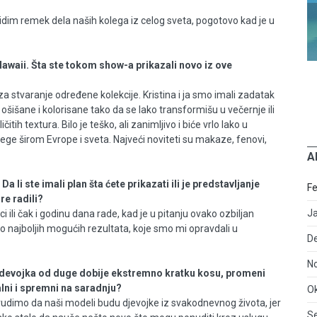
dim remek dela naših kolega iz celog sveta, pogotovo kad je u
Hawaii. Šta ste tokom show-a prikazali novo iz ove
za stvaranje određene kolekcije. Kristina i ja smo imali zadatak
 ošišane i kolorisane tako da se lako transformišu u večernje ili
itih textura. Bilo je teško, ali zanimljivo i biće vrlo lako u
lege širom Evrope i sveta. Najveći noviteti su makaze, fenovi,
A
a li ste imali plan šta ćete prikazati ili je predstavljanje
Fe
re radili?
J
ili čak i godinu dana rade, kad je u pitanju ovako ozbiljan
 najboljih mogućih rezultata, koje smo mi opravdali u
D
N
 devojka od duge dobije ekstremno kratku kosu, promeni
alni i spremni na saradnju?
O
 trudimo da naši modeli budu djevojke iz svakodnevnog života, jer
S