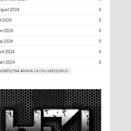
vgust 2024
0
l 2024
0
un 2024
0
aj 2024
0
ril 2024
0
art 2024
0
KOMPLETNA ARHIVA ZA OVU KATEGORIJU