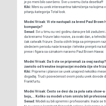
je po meni bilo savršeno. Sve u svemu čista desetka!!!
Kiki:
Meni su uvek interesantna takmičenja na kojima vi
pitanju kategorija Total look.
Modni Vrisak:
Vi ste nastupali za brend Paul Brown 
kompanije?
Senad:
Svi u timu su već godinu dana pre bili zaduženi 
da kreiramo frizure lako nosive, za svaki dan, a tehnički
čak catwalk frizure. Dosta oštrih linija sa primjesom različ
sledećem periodu naše kreacije i tehnike prenjeti na ko
prese i figara sa oznakom naravno Paul Brown Hawai.
Modni Vrisak:
Da li ste se pripremali za ovaj nastup? D
zavisilo od trenutne inspiracijei modela čije ste frizu
Kiki:
Pripreme i planovi se uvek unapred nekoliko meseci 
događaj. Trud i posvećenost ovom poslu uvek dovode do
Frankfurtu.
Modni Vrisak:
Često se desi da za pola sata show-a
boju,... Koliko su modeli u tom smislu bili profesion
Senad:
Modeli su bili spremni i profesionalni. Inače se