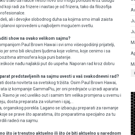
 jako stalo da nauče nešto novo što mogu ponuditi kroz uslugu
 koji radi za frizere i nastao je od frizera, tako da filozofija
A
profesionalce.
deli, ali i devojke slobodnog duha sa kojima smo imali zaista
Ju
pripreme i planovi sprovedeni u najboljem mogućem svetlu.
J
raditi show na ovako velikom sajmu?
M
 kompanijom Paul Brown Hawai i svi smo višeogodišnji prijatelji,
lio jer smo bili okruženi ljudima koje volimo, koje cenimo i sa
Ap
pozitvna atmosfera koja puni baterije.
oteškoće nađu najlakši put do uspeha. Naporan rad kroz dobru
M
i u pitanju.
eparat predstavljenih na sajmu uvesti u vaš svakodnevni rad?
irati dosta noviteta sa svetskog tržišta. Osim Paul Brown Hawai,
ata iz kompanije GammaPiu, jer oni prednjaće u izradi aparata
. Ravno je već uveliko out i samim tim velika promjena u svemu i
ju, dosta preparata za volumen i sjaj,...
a, organskog porekla. Lagano se izbacuju preparati za ravnanje
 koje se prave što aparatima, što preparatima specijalno za tu
dili radeći na sajmu.
 što je trenutno aktuelno ili što će biti aktuelno u narednom