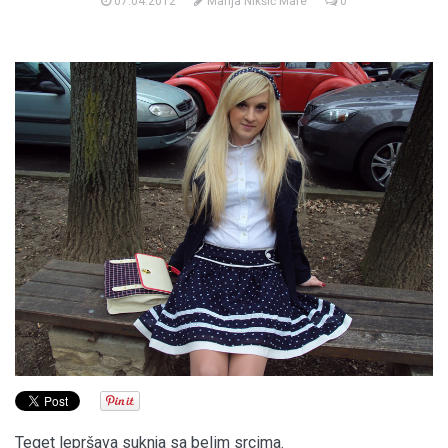
07.04.2012
Marija Nikšić Mare
0
Teget lepršava suknja sa belim srcima.