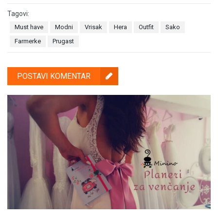
Tagovi:
Must have
Modni
Vrisak
Hera
Outfit
Sako
Farmerke
Prugast
POSTAVI KOMENTAR