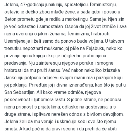
Jelenu, 47-godišnju junakinju, spisateljicu, feministkinju,
ostavio je dečko zbog mlađe žene, a sada gubi i posao u
Beton prometu gde je radila u marketingu. Sama je. Njen sin
je već odrastao i samostalan. Oseća da joj život izmiče i sva
njena uverenja o jakim ženama, feminizmu, hrabrosti.
Usamljena je i želi samo da ponovo bude voljena. U takvom
trenutku, nepoznati muškarac joj piše na Fejsbuku, neko ko
poznaje njenu knjigu i koji je očigledno pratio njena
predavanja. Nju zainteresuju njegove poruke i smogne
hrabrosti da mu pruži šansu. Već nakon nekoliko izlazaka
Janko nju potpuno oduševi svojim manirima i pažnjom koju
joj poklanja. Priređuje joj i divna iznenađenja, kao što je put u
San Sebastijan. Ali kako vreme odmiče, njegova
posesivnost i ljubomora rastu. S jedne strane, ne podnosi
njenu prisnost s prijateljima, odlaske na gostovanja, a s
druge strane, isplivava nerešen odnos s bivšom devojkom.
Jelena želi da mu veruje i uskraćuje sebi sve što njemu
smeta. A kad počne da pravi scene i da preti da će ubiti