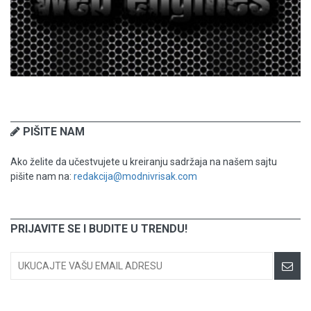
PIŠITE NAM
Ako želite da učestvujete u kreiranju sadržaja na našem sajtu
pišite nam na:
redakcija@modnivrisak.com
PRIJAVITE SE I BUDITE U TRENDU!