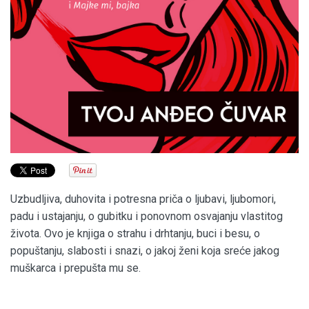
Uzbudljiva, duhovita i potresna priča o ljubavi, ljubomori,
padu i ustajanju, o gubitku i ponovnom osvajanju vlastitog
života. Ovo je knjiga o strahu i drhtanju, buci i besu, o
popuštanju, slabosti i snazi, o jakoj ženi koja sreće jakog
muškarca i prepušta mu se.