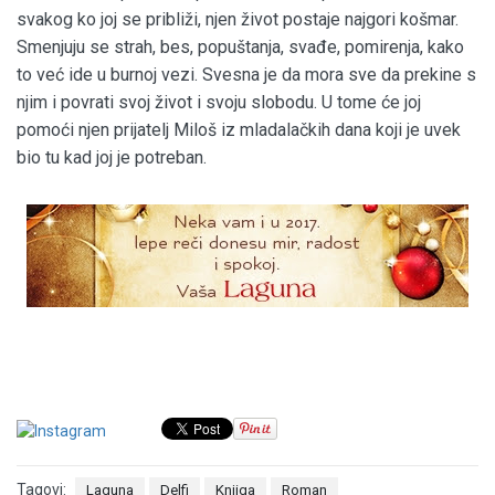
svakog ko joj se približi, njen život postaje najgori košmar.
Smenjuju se strah, bes, popuštanja, svađe, pomirenja, kako
to već ide u burnoj vezi. Svesna je da mora sve da prekine s
njim i povrati svoj život i svoju slobodu. U tome će joj
pomoći njen prijatelj Miloš iz mladalačkih dana koji je uvek
bio tu kad joj je potreban.
Tagovi:
Laguna
Delfi
Knjiga
Roman