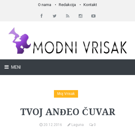
O nama
Redakcija
Kontakt
MENI
Moj Vrisak
TVOJ ANĐEO ČUVAR
20.12.2016
Laguna
0