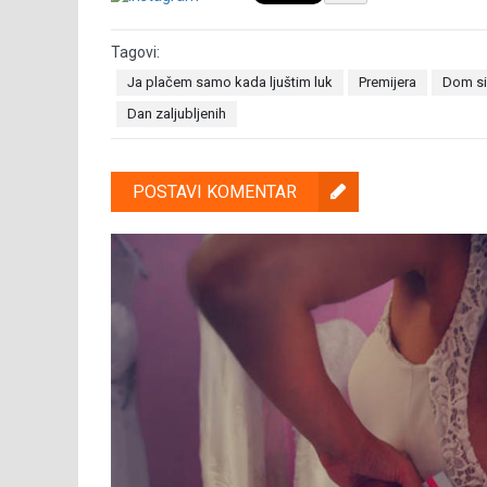
Tagovi:
Ja plačem samo kada ljuštim luk
Premijera
Dom si
Dan zaljubljenih
POSTAVI KOMENTAR