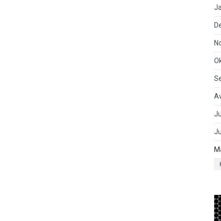
J
D
N
O
S
A
Ju
J
M