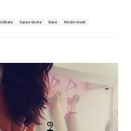
ndikata
Garavi skoka
Bane
Modni vrisak