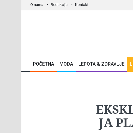
O nama
Redakcija
Kontakt
POČETNA
MODA
LEPOTA & ZDRAVLJE
L
EKSKL
JA P