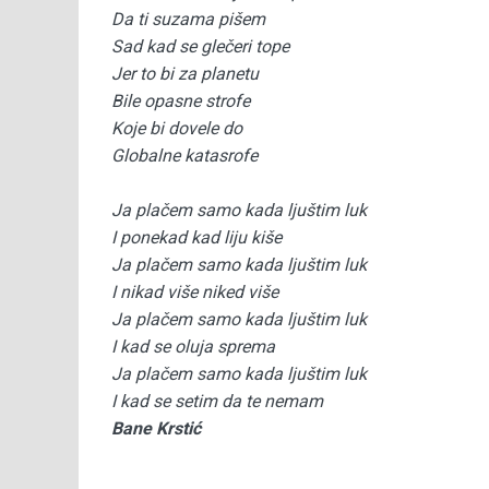
Da ti suzama pišem
Sad kad se glečeri tope
Jer to bi za planetu
Bile opasne strofe
Koje bi dovele do
Globalne katasrofe
Ja plačem samo kada ljuštim luk
I ponekad kad liju kiše
Ja plačem samo kada ljuštim luk
I nikad više niked više
Ja plačem samo kada ljuštim luk
I kad se oluja sprema
Ja plačem samo kada ljuštim luk
I kad se setim da te nemam
Bane Krstić