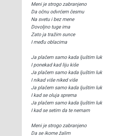
Meni je strogo zabranjeno
Da očnu odvrćem česmu
Na svetu i bez mene
Dovoljno tuge ima
Zato ja tražim sunce
I među oblacima
Ja plačem samo kada ljuštim luk
I ponekad kad liju kiše
Ja plačem samo kada ljuštim luk
I nikad više niked više
Ja plačem samo kada ljuštim luk
I kad se oluja sprema
Ja plačem samo kada ljuštim luk
I kad se setim da te nemam
Meni je strogo zabranjeno
Da se ikome žalim