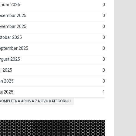
anuar 2026
0
ecembar 2025
0
ovembar 2025
0
ktobar 2025
0
eptember 2025
0
vgust 2025
0
l 2025
0
un 2025
0
aj 2025
1
KOMPLETNA ARHIVA ZA OVU KATEGORIJU