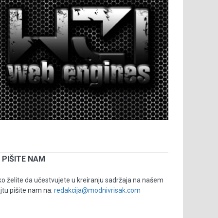
PIŠITE NAM
o želite da učestvujete u kreiranju sadržaja na našem
jtu pišite nam na:
redakcija@modnivrisak.com