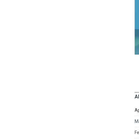
A
Ap
M
Fe