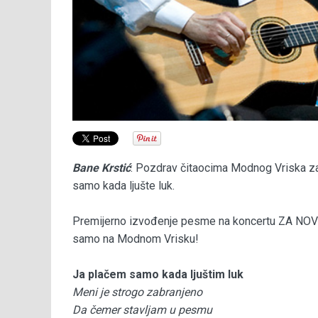
Bane Krstić
: Pozdrav čitaocima Modnog Vriska za 
samo kada ljušte luk.
Premijerno izvođenje pesme na koncertu ZA NOVO
samo na Modnom Vrisku!
Ja plačem samo kada ljuštim luk
Meni je strogo zabranjeno
Da čemer stavljam u pesmu