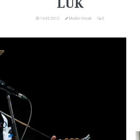
LUK
14.02.2012
Modni Vrisak
0