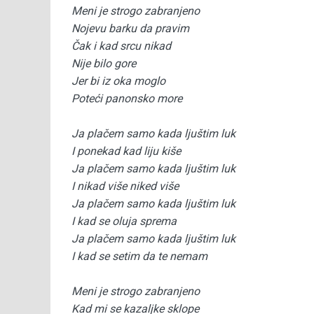
Meni je strogo zabranjeno
Nojevu barku da pravim
Čak i kad srcu nikad
Nije bilo gore
Jer bi iz oka moglo
Poteći panonsko more
Ja plačem samo kada ljuštim luk
I ponekad kad liju kiše
Ja plačem samo kada ljuštim luk
I nikad više niked više
Ja plačem samo kada ljuštim luk
I kad se oluja sprema
Ja plačem samo kada ljuštim luk
I kad se setim da te nemam
Meni je strogo zabranjeno
Kad mi se kazaljke sklope