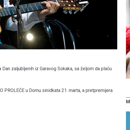
Dan zaljubljenih iz Garavog Sokaka, sa željom da plaču
 PROLEĆE u Domu sinidkata 21. marta, a pretpremijera
M