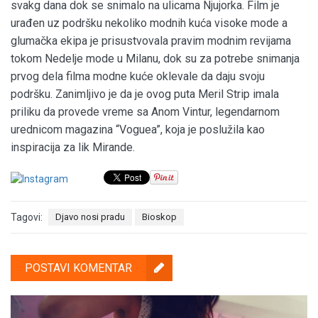
svakg dana dok se snimalo na ulicama Njujorka. Film je
urađen uz podršku nekoliko modnih kuća visoke mode a
glumačka ekipa je prisustvovala pravim modnim revijama
tokom Nedelje mode u Milanu, dok su za potrebe snimanja
prvog dela filma modne kuće oklevale da daju svoju
podršku. Zanimljivo je da je ovog puta Meril Strip imala
priliku da provede vreme sa Anom Vintur, legendarnom
urednicom magazina “Voguea”, koja je poslužila kao
inspiracija za lik Mirande.
Tagovi:
Djavo nosi pradu
Bioskop
POSTAVI KOMENTAR