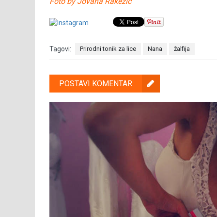
Foto by Jovana Rakezić
Tagovi:
Prirodni tonik za lice
Nana
žalfija
POSTAVI KOMENTAR