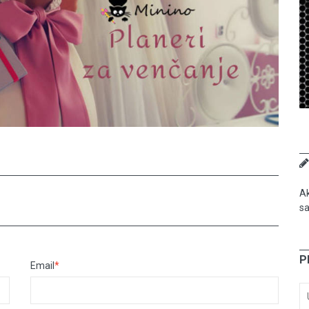
Ak
sa
P
Email
*