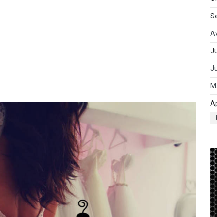
S
A
Ju
J
M
Ap