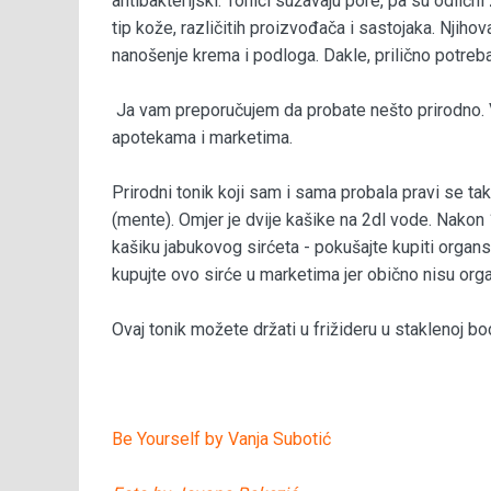
antibakterijski. Tonici sužavaju pore, pa su odlič
tip kože, različitih proizvođača i sastojaka. Njiho
nanošenje krema i podloga. Dakle, prilično potreba
Ja vam preporučujem da probate nešto prirodno. V
apotekama i marketima.
Prirodni tonik koji sam i sama probala pravi se tako
(mente). Omjer je dvije kašike na 2dl vode. Nakon
kašiku jabukovog sirćeta - pokušajte kupiti organ
kupujte ovo sirće u marketima jer obično nisu orga
Ovaj tonik možete držati u frižideru u staklenoj boc
Vaša
Be Yourself by Vanja Subotić