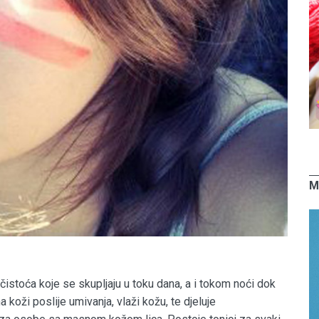
M
čistoća koje se skupljaju u toku dana, a i tokom noći dok
koži poslije umivanja, vlaži kožu, te djeluje