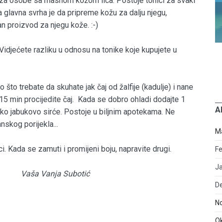
ni za osobe sa masnom kožom lica. Postoje tonici za svaki
va glavna svrha je da pripreme kožu za dalju njegu,
n proizvod za njegu kože. :-)
idjećete razliku u odnosu na tonike koje kupujete u
 što trebate da skuhate jak čaj od žalfije (kadulje) i nane
 15 min procijedite čaj. Kada se dobro ohladi dodajte 1
A
sko jabukovo sirće. Postoje u biljnim apotekama. Ne
nskog porijekla...
M
i. Kada se zamuti i promijeni boju, napravite drugi.
Fe
J
 Vanja Subotić
D
N
O