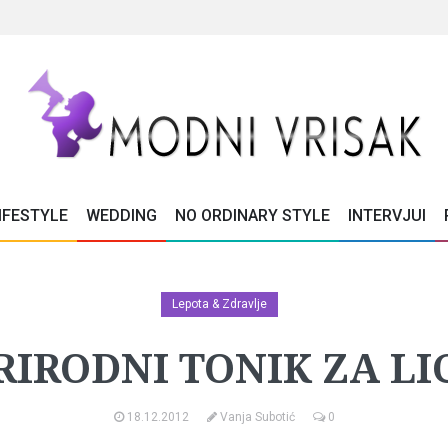
IFESTYLE
WEDDING
NO ORDINARY STYLE
INTERVJUI
Lepota & Zdravlje
RIRODNI TONIK ZA LI
18.12.2012
Vanja Subotić
0