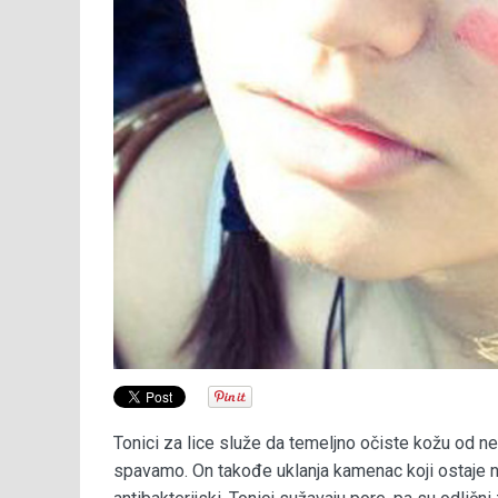
Tonici za lice služe da temeljno očiste kožu od ne
spavamo. On takođe uklanja kamenac koji ostaje na 