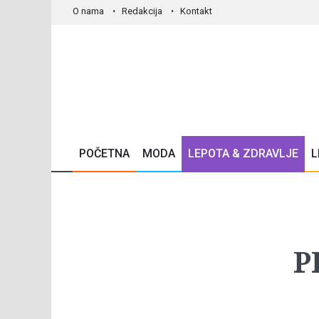
O nama
Redakcija
Kontakt
POČETNA
MODA
LEPOTA & ZDRAVLJE
L
P