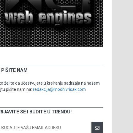
PIŠITE NAM
o želite da učestvujete u kreiranju sadržaja na našem
jtu pišite nam na:
redakcija@modnivrisak.com
RIJAVITE SE I BUDITE U TRENDU!