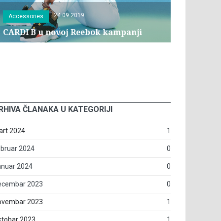
24.09.2019
Accessories
CARDI B u novoj Reebok kampanji
RHIVA ČLANAKA U KATEGORIJI
art 2024
1
bruar 2024
0
anuar 2024
0
ecembar 2023
0
ovembar 2023
1
ktobar 2023
1