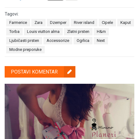
Tagovi:
Farmerice
Zara
Dzemper
River island
Cipele
Kaput
Torba
Louis viutton alma
Zlatni prsten
H&m
Ljubičasti prsten
Accessorize
Ogrlica
Next
Modne preporuke
POSTAVI KOMENTAR