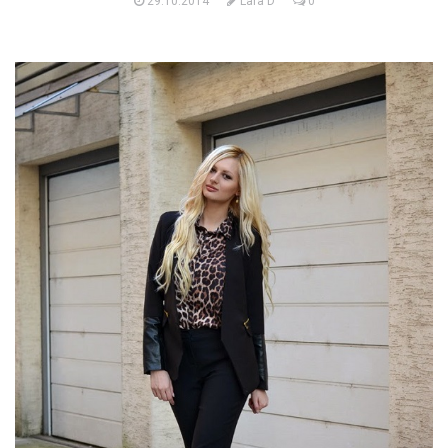
29.10.2014
Lara D
0