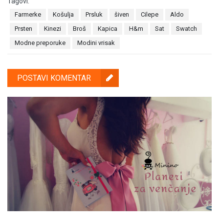
Tagovi:
Farmerke
Košulja
Prsluk
šiven
Cilepe
Aldo
Prsten
Kinezi
Broš
Kapica
H&m
Sat
Swatch
Modne preporuke
Modini vrisak
POSTAVI KOMENTAR