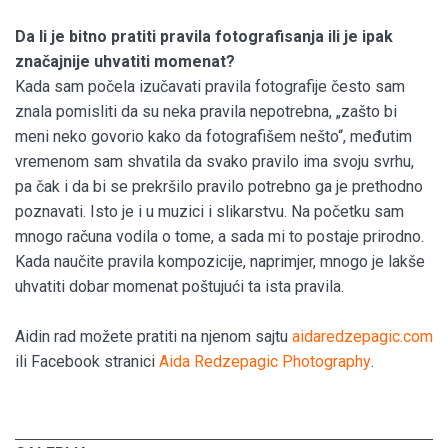
Da li je bitno pratiti pravila fotografisanja ili je ipak
značajnije uhvatiti momenat?
Kada sam počela izučavati pravila fotografije često sam
znala pomisliti da su neka pravila nepotrebna, „zašto bi
meni neko govorio kako da fotografišem nešto“, međutim
vremenom sam shvatila da svako pravilo ima svoju svrhu,
pa čak i da bi se prekršilo pravilo potrebno ga je prethodno
poznavati. Isto je i u muzici i slikarstvu. Na početku sam
mnogo računa vodila o tome, a sada mi to postaje prirodno.
Kada naučite pravila kompozicije, naprimjer, mnogo je lakše
uhvatiti dobar momenat poštujući ta ista pravila.
Aidin rad možete pratiti na njenom sajtu
aidaredzepagic.com
ili Facebook stranici
Aida Redzepagic Photography
.