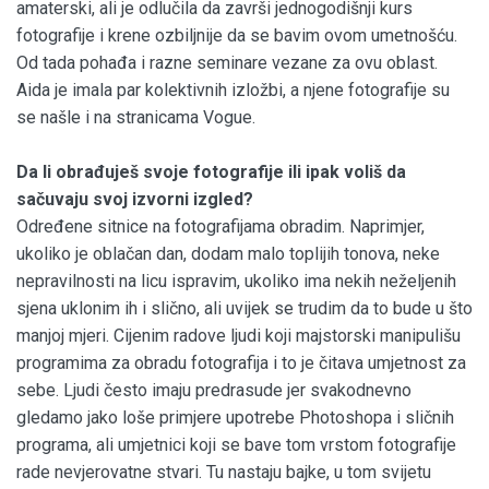
amaterski, ali je odlučila da završi jednogodišnji kurs
fotografije i krene ozbiljnije da se bavim ovom umetnošću.
Od tada pohađa i razne seminare vezane za ovu oblast.
Aida je imala par kolektivnih izložbi, a njene fotografije su
se našle i na stranicama Vogue.
Da li obrađuješ svoje fotografije ili ipak voliš da
sačuvaju svoj izvorni izgled?
Određene sitnice na fotografijama obradim. Naprimjer,
ukoliko je oblačan dan, dodam malo toplijih tonova, neke
nepravilnosti na licu ispravim, ukoliko ima nekih neželjenih
sjena uklonim ih i slično, ali uvijek se trudim da to bude u što
manjoj mjeri. Cijenim radove ljudi koji majstorski manipulišu
programima za obradu fotografija i to je čitava umjetnost za
sebe. Ljudi često imaju predrasude jer svakodnevno
gledamo jako loše primjere upotrebe Photoshopa i sličnih
programa, ali umjetnici koji se bave tom vrstom fotografije
rade nevjerovatne stvari. Tu nastaju bajke, u tom svijetu