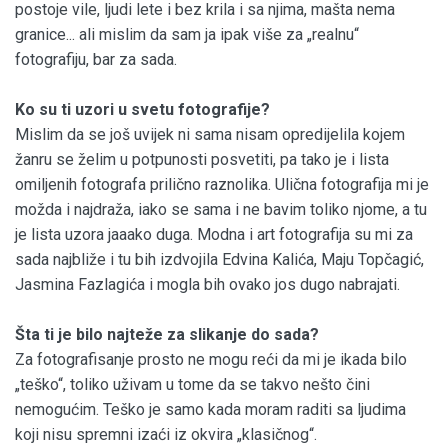
postoje vile, ljudi lete i bez krila i sa njima, mašta nema
granice... ali mislim da sam ja ipak više za „realnu“
fotografiju, bar za sada.
Ko su ti uzori u svetu fotografije?
Mislim da se još uvijek ni sama nisam opredijelila kojem
žanru se želim u potpunosti posvetiti, pa tako je i lista
omiljenih fotografa prilično raznolika. Ulična fotografija mi je
možda i najdraža, iako se sama i ne bavim toliko njome, a tu
je lista uzora jaaako duga. Modna i art fotografija su mi za
sada najbliže i tu bih izdvojila Edvina Kalića, Maju Topčagić,
Jasmina Fazlagića i mogla bih ovako jos dugo nabrajati.
Šta ti je bilo najteže za slikanje do sada?
Za fotografisanje prosto ne mogu reći da mi je ikada bilo
„teško“, toliko uživam u tome da se takvo nešto čini
nemogućim. Teško je samo kada moram raditi sa ljudima
koji nisu spremni izaći iz okvira „klasičnog“.