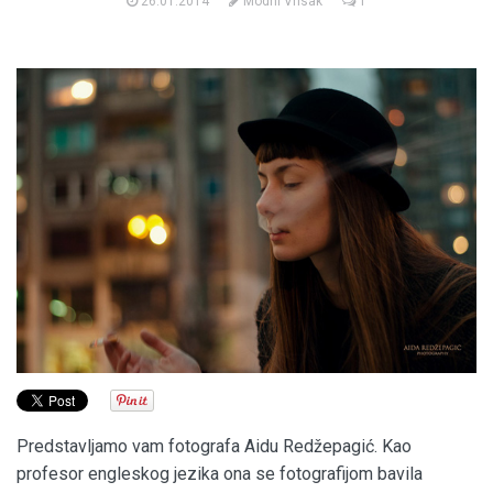
26.01.2014
Modni Vrisak
1
Predstavljamo vam fotografa Aidu Redžepagić. Kao
profesor engleskog jezika ona se fotografijom bavila