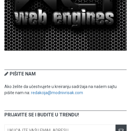
PIŠITE NAM
Ako želite da učestvujete u kreiranju sadržaja na našem sajtu
pišite nam na:
redakcija@modnivrisak.com
PRIJAVITE SE I BUDITE U TRENDU!