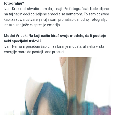
fotografiju?
Ivan: Kroz rad, shvatio sam da je najteže fotografisati ljude ciljano i
na taj način doći do željene emocije sa namerom. To sam doživeo
kao izazov, a ostvarenje cilja sam pronašao u modnoj fotografiji,
jer tu su najjače ekspresije emocija.
Modni Vrisak: Na koji način biraš svoje modele, da li postoje
neki specijalni uslovi?
Ivan: Nemam poseban šablon za biranje modela, ali neka vrsta
energije mora da postoji i ona presudi.