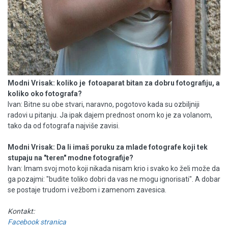
Modni Vrisak: koliko je fotoaparat bitan za dobru fotografiju, a
koliko oko fotografa?
Ivan: Bitne su obe stvari, naravno, pogotovo kada su ozbiljniji
radovi u pitanju. Ja ipak dajem prednost onom ko je za volanom,
tako da od fotografa najviše zavisi.
Modni Vrisak: Da li imaš poruku za mlade fotografe koji tek
stupaju na "teren" modne fotografije?
Ivan: Imam svoj moto koji nikada nisam krio i svako ko želi može da
ga pozajmi: "budite toliko dobri da vas ne mogu ignorisati". A dobar
se postaje trudom i vežbom i zamenom zavesica.
Kontakt:
Facebook stranica