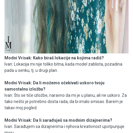
Modni Vrisak: Kako biraš lokacije na kojima radiš?
Ivan: Lokacija mi nije toliko bitna, kada model zablista, pozadina
pada u senku, tj. u drugi plan.
Modni Vrisak: Da li možemo očekivati uskoro tvoju
samostalnu izložbu?
Ivan: Što se tiče izložbe, naravno da mi je u planu, ali ne uskoro. Za
tako nešto je potrebno dosta rada, da bi imalo smisao. Barem je
takav moj pogled.
Modni Vrisak: Da li sarađuješ sa modnim dizajnerima?
Ivan: Sarađujem sa dizajnerima i njihova kreativnost upotpunjuje
moju.