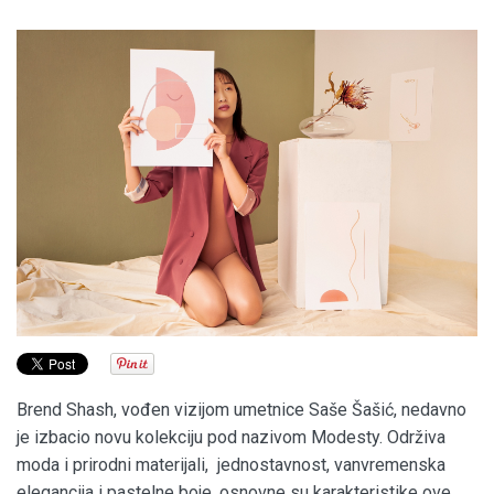
Brend Shash, vođen vizijom umetnice Saše Šašić, nedavno
je izbacio novu kolekciju pod nazivom Modesty. Održiva
moda i prirodni materijali, jednostavnost, vanvremenska
elegancija i pastelne boje, osnovne su karakteristike ove