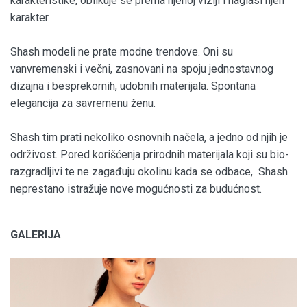
karakteristike, oblikuje se prema njenoj viziji i naglasi njen
karakter.
Shash modeli ne prate modne trendove. Oni su
vanvremenski i večni, zasnovani na spoju jednostavnog
dizajna i besprekornih, udobnih materijala. Spontana
elegancija za savremenu ženu.
Shash tim prati nekoliko osnovnih načela, a jedno od njih je
održivost. Pored korišćenja prirodnih materijala koji su bio-
razgradljivi te ne zagađuju okolinu kada se odbace, Shash
neprestano istražuje nove mogućnosti za budućnost.
GALERIJA