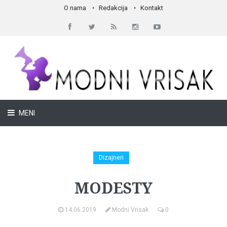
O nama
Redakcija
Kontakt
MENI
Dizajneri
MODESTY
14.06.2019
Modni Vrisak
0