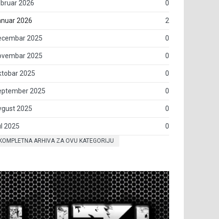
bruar 2026
0
anuar 2026
2
ecembar 2025
0
ovembar 2025
0
ktobar 2025
0
eptember 2025
0
vgust 2025
0
l 2025
0
KOMPLETNA ARHIVA ZA OVU KATEGORIJU