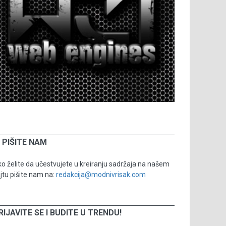
PIŠITE NAM
o želite da učestvujete u kreiranju sadržaja na našem
jtu pišite nam na:
redakcija@modnivrisak.com
RIJAVITE SE I BUDITE U TRENDU!