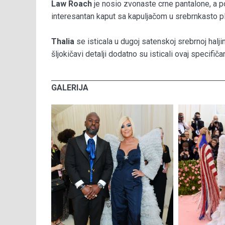
Law Roach
je nosio zvonaste crne pantalone, a po
interesantan kaput sa kapuljačom u srebrnkasto pla
Thalia
se isticala u dugoj satenskoj srebrnoj halji
šljokičavi detalji dodatno su isticali ovaj specifič
GALERIJA