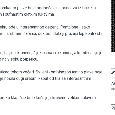
rebrnkasto plave boje podsećala na princezu iz bajke, a
m i pufnastim kratkim rukavima.
ehru odelu interesantnog dezena. Pantalone i sako
i srebrnim šarama, dok beli detalji pružaju lep kontrast i
j haljini ukrašenoj šljokicama i cirkonima, a kombinaciju je
 na visoku potpeticu.
e isticao tokom večeri. Svileni kombinezon tamno plave boje
e nosila dugi srebrni kaput od tila sa interesantnim
Ak
sa
 preko klasične bele košulje, ukrašeno velikom plavom
P