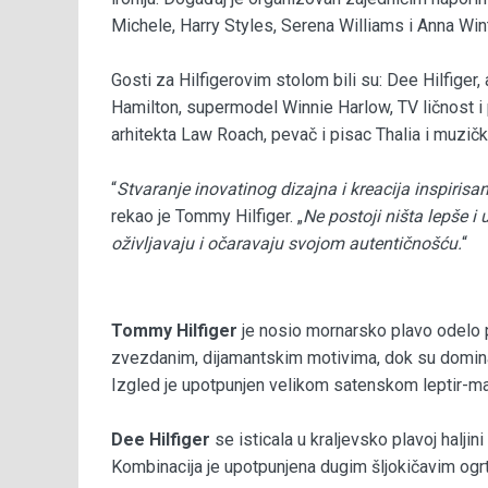
Michele, Harry Styles, Serena Williams i Anna Win
Gosti za Hilfigerovim stolom bili su: Dee Hilfi
Hamilton, supermodel Winnie Harlow, TV ličnost i
arhitekta Law Roach, pevač i pisac Thalia i muzi
“
Stvaranje inovatinog dizajna i kreacija inspiris
rekao je Tommy Hilfiger. „
Ne postoji ništa lepše i
oživljavaju i očaravaju svojom autentičnošću.
“
Tommy Hilfiger
je nosio mornarsko plavo odelo p
zvezdanim, dijamantskim motivima, dok su domina
Izgled je upotpunjen velikom satenskom leptir-ma
Dee Hilfiger
se isticala u kraljevsko plavoj halj
Kombinacija je upotpunjena dugim šljokičavim og