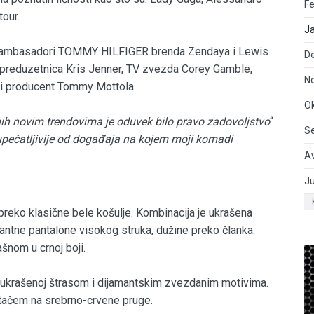
Fe
tour.
J
ger, ambasadori TOMMY HILFIGER brenda Zendaya i Lewis
D
 preduzetnica Kris Jenner, TV zvezda Corey Gamble,
N
čki producent Tommy Mottola.
O
anih novim trendovima je oduvek bilo pravo zadovoljstvo
“
S
 upečatljivije od događaja na kojem moji komadi
A
Ju
reko klasične bele košulje. Kombinacija je ukrašena
ntne pantalone visokog struka, dužine preko članka.
šnom u crnoj boji.
ini ukrašenoj štrasom i dijamantskim zvezdanim motivima.
rtačem na srebrno-crvene pruge.