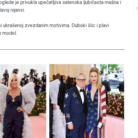
glede je privukla upečatljiva satenska ljubičasta mašna i
voj nijansi.
ni ukrašenoj zvezdanim motivima. Duboki šlic i plavi
an model.