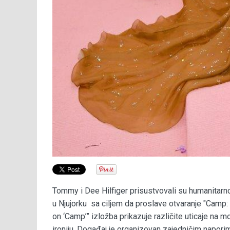
Tommy i Dee Hilfiger prisustvovali su humanitar
u Njujorku sa ciljem da proslave otvaranje "Camp
on ‘Camp’” izložba prikazuje različite uticaje na mo
ironiju. Događaj je organizovan zajedničim napori