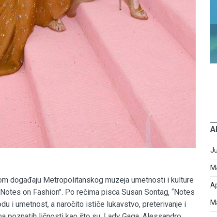
A
J
M
nom događaju Metropolitanskog muzeja umetnosti i kulture
Ap
: Notes on Fashion". Po rečima pisca Susan Sontag, “Notes
M
du i umetnost, a naročito ističe lukavstvo, preterivanje i
ma poznatih ličnosti kao što su: Lady Gaga, Alessandro