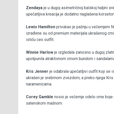
Zendaya
je u dugoj asimetričnoj balskoj haljini s
upečatljiva kreacija je dodatno naglašena korseto
Lewis Hamilton
privukao je pažnju u večernjem N
izrađene su od premium materijala ukrašenog crnim 
ističu ceo outfit.
Winnie Harlow
je izgledala zanosno u dugoj zlatno
upotpunila atraktivnom crnom bundom i sandalama
Kris Jenner
je odabrala upečatljivi outfit koji s
ukrašen je srebrnom zvezdom, a preko njega Kris j
naramenicama.
Corey Gamble
nosio je večernje odelo crne boje
satenskom mašnom.