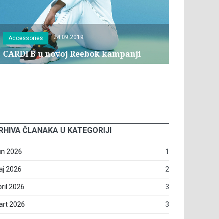
24.09.2019
Accessories
CARDI B u novoj Reebok kampanji
RHIVA ČLANAKA U KATEGORIJI
un 2026
1
aj 2026
2
ril 2026
3
art 2026
3