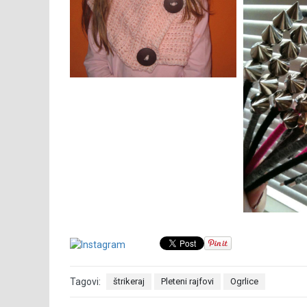
Tagovi:
štrikeraj
Pleteni rajfovi
Ogrlice