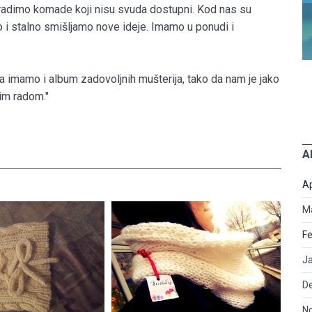
radimo komade koji nisu svuda dostupni. Kod nas su
o i stalno smišljamo nove ideje. Imamo u ponudi i
 imamo i album zadovoljnih mušterija, tako da nam je jako
šim radom."
A
Ap
M
Fe
J
D
N