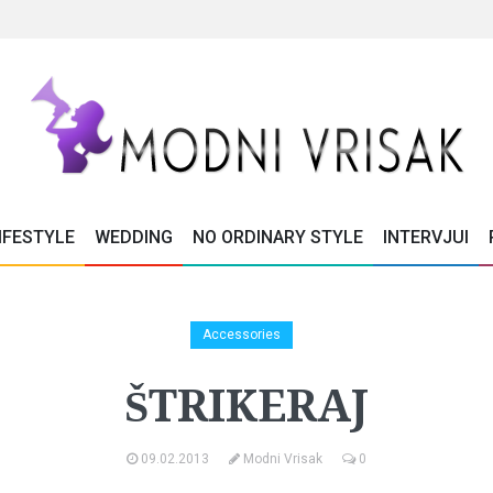
IFESTYLE
WEDDING
NO ORDINARY STYLE
INTERVJUI
Accessories
ŠTRIKERAJ
09.02.2013
Modni Vrisak
0