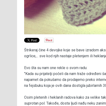
Štrikeraj čine 4 devojke koje se bave izradom aks
ogrlice,... sve kod njih nastaje pletenjem ili heklan
Evo šta su nam one rekle o svom radu:
"Kada su prijatelji počeli da nam traže određeni šal
napamet da pokušamo da prodajemo preko internet
na fejsbuku koja je ovih dana dostigla jubirlarnih 
Osim pletenih i heklanih radova kako za velike ta
suprotan pol. Takođe, dosta ljudi nađu neku zanim