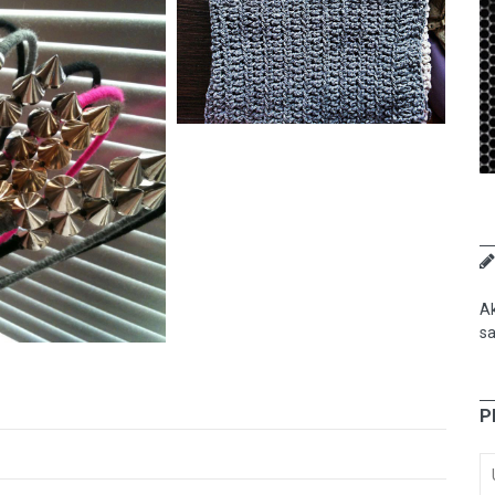
Ak
sa
P