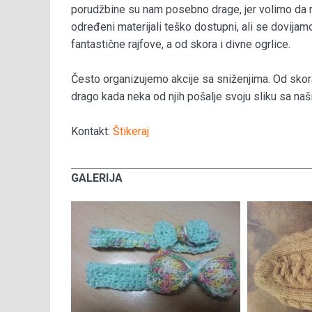
porudžbine su nam posebno drage, jer volimo da 
određeni materijali teško dostupni, ali se dovijam
fantastične rajfove, a od skora i divne ogrlice.
Često organizujemo akcije sa sniženjima. Od skora
drago kada neka od njih pošalje svoju sliku sa na
Kontakt:
Štikeraj
GALERIJA