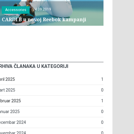
24.09.2019
Accessories
CARDI B u novoj Reebok kampanji
RHIVA ČLANAKA U KATEGORIJI
ril 2025
1
art 2025
0
bruar 2025
1
anuar 2025
0
ecembar 2024
0
ovembar 2024
0