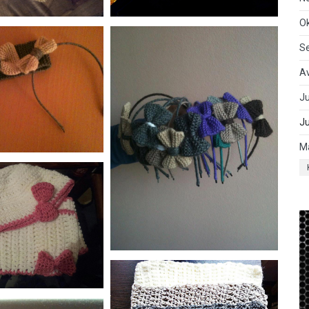
O
S
A
Ju
J
M