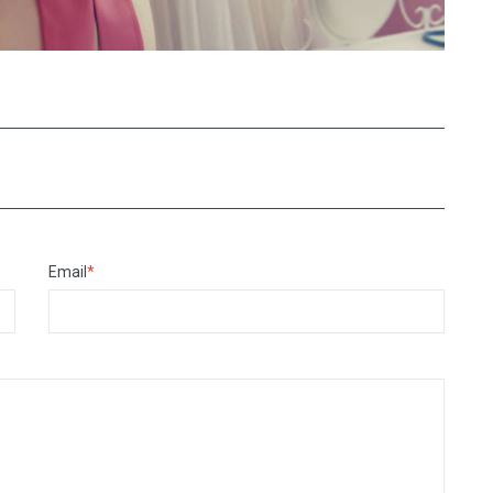
Email
*