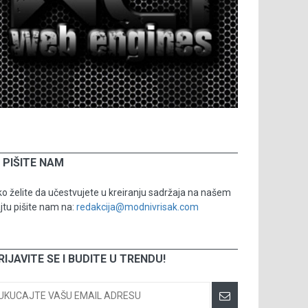
PIŠITE NAM
o želite da učestvujete u kreiranju sadržaja na našem
jtu pišite nam na:
redakcija@modnivrisak.com
RIJAVITE SE I BUDITE U TRENDU!