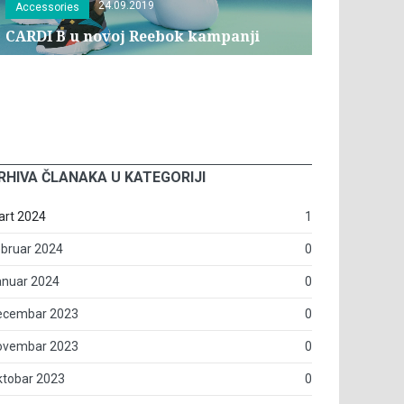
24.09.2019
Accessories
CARDI B u novoj Reebok kampanji
RHIVA ČLANAKA U KATEGORIJI
art 2024
1
bruar 2024
0
anuar 2024
0
ecembar 2023
0
ovembar 2023
0
ktobar 2023
0