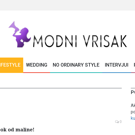
IFESTYLE
WEDDING
NO ORDINARY STYLE
INTERVJUI
P
Ak
po
k
0
sok od maline!