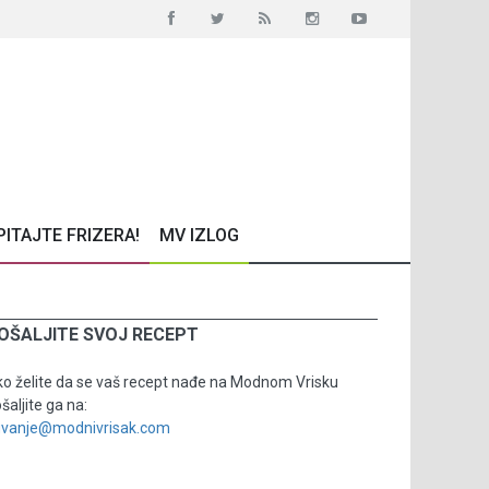
PITAJTE FRIZERA!
MV IZLOG
OŠALJITE SVOJ RECEPT
o želite da se vaš recept nađe na Modnom Vrisku
šaljite ga na:
uvanje@modnivrisak.com