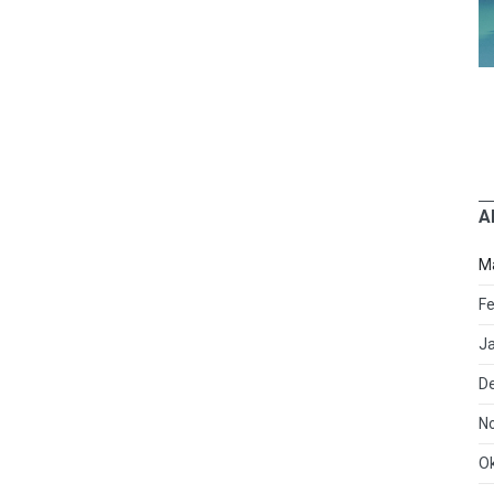
A
M
Fe
J
D
N
O