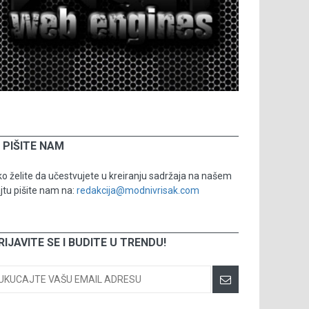
PIŠITE NAM
o želite da učestvujete u kreiranju sadržaja na našem
jtu pišite nam na:
redakcija@modnivrisak.com
RIJAVITE SE I BUDITE U TRENDU!