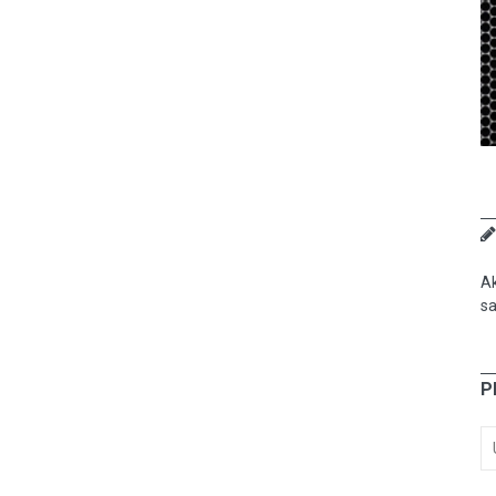
Ak
sa
P