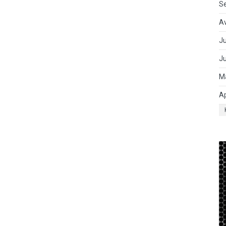
S
A
Ju
J
M
Ap