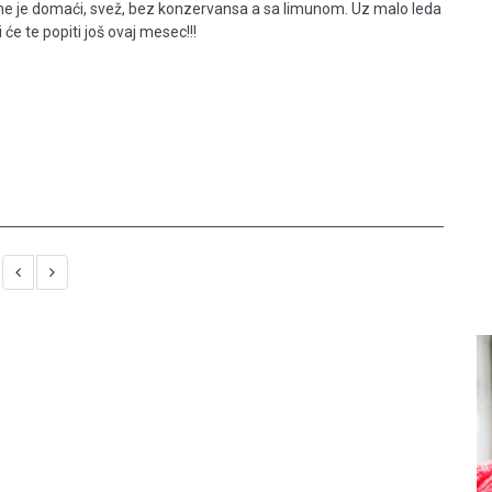
ne je domaći, svež, bez konzervansa a sa limunom. Uz malo leda
i će te popiti još ovaj mesec!!!