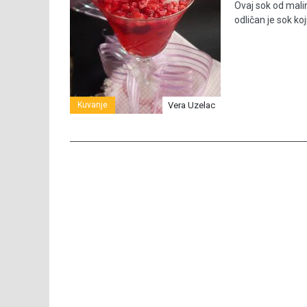
Ovaj sok od mali
odličan je sok koj
Kuvanje
Vera Uzelac