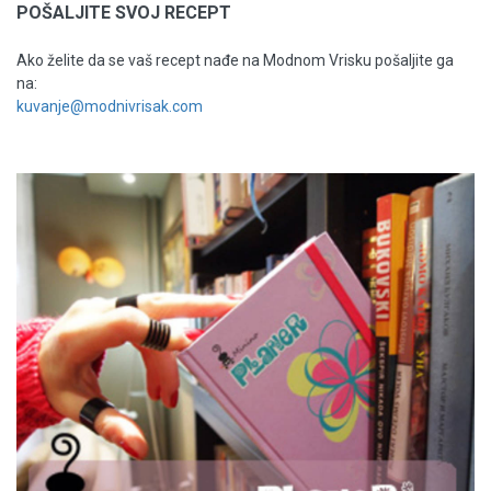
POŠALJITE SVOJ RECEPT
Ako želite da se vaš recept nađe na Modnom Vrisku pošaljite ga
na:
kuvanje@modnivrisak.com