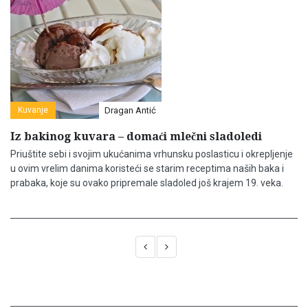
Kuvanje
Dragan Antić
Iz bakinog kuvara – domaći mlečni sladoledi
Priuštite sebi i svojim ukućanima vrhunsku poslasticu i okrepljenje
u ovim vrelim danima koristeći se starim receptima naših baka i
prabaka, koje su ovako pripremale sladoled još krajem 19. veka.