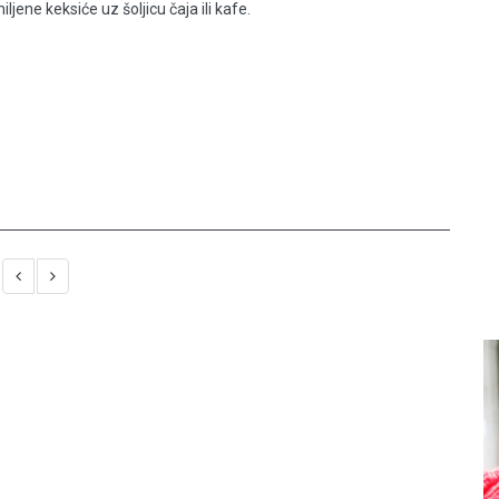
ljene keksiće uz šoljicu čaja ili kafe.