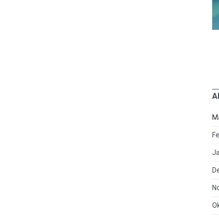
A
M
Fe
J
D
N
O