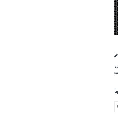
Ak
sa
P