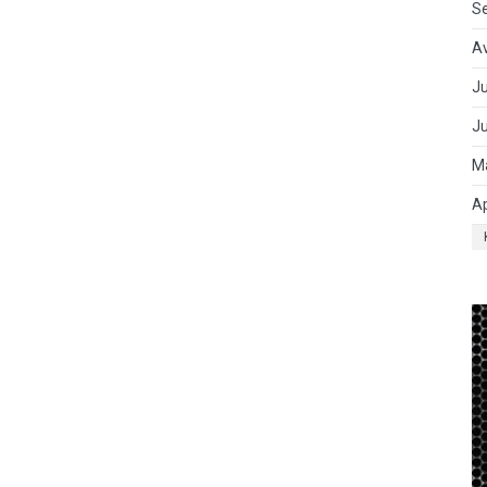
S
A
Ju
J
M
Ap