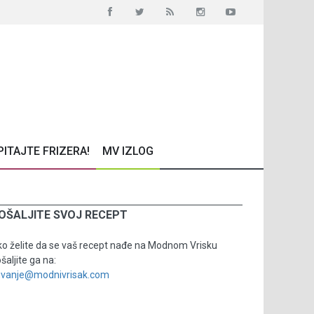
PITAJTE FRIZERA!
MV IZLOG
OŠALJITE SVOJ RECEPT
o želite da se vaš recept nađe na Modnom Vrisku
šaljite ga na:
uvanje@modnivrisak.com