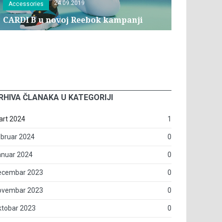
24.09.2019
Accessories
CARDI B u novoj Reebok kampanji
RHIVA ČLANAKA U KATEGORIJI
art 2024
1
bruar 2024
0
anuar 2024
0
ecembar 2023
0
ovembar 2023
0
ktobar 2023
0