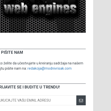
PIŠITE NAM
o želite da učestvujete u kreiranju sadržaja na našem
jtu pišite nam na:
redakcija@modnivrisak.com
RIJAVITE SE I BUDITE U TRENDU!