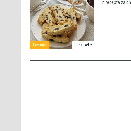
Tri recepta za omi
Kuvanje
Lana Belić