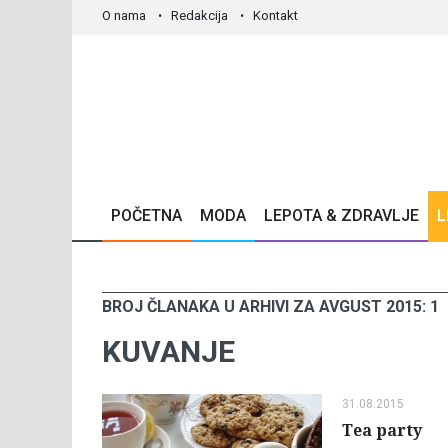
O nama
Redakcija
Kontakt
POČETNA
MODA
LEPOTA & ZDRAVLJE
L
BROJ ČLANAKA U ARHIVI ZA AVGUST 2015: 1
KUVANJE
31.08.2015
Tea party