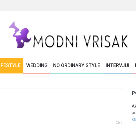
IFESTYLE
WEDDING
NO ORDINARY STYLE
INTERVJUI
P
Ak
po
k
0