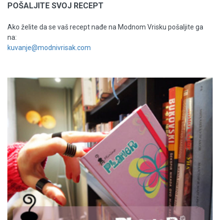
POŠALJITE SVOJ RECEPT
Ako želite da se vaš recept nađe na Modnom Vrisku pošaljite ga
na:
kuvanje@modnivrisak.com