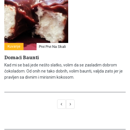
Kuvanje
Prvi Prvi Na Skali
Domaći Baunti
Kad mi se baš jede nešto slatko, volim da se zasladim dobrom
čokoladom. Od onih ne tako dobrih, volim baunti, valjda zato jer je
pravljen sa divnim i mirisnim kokosom.