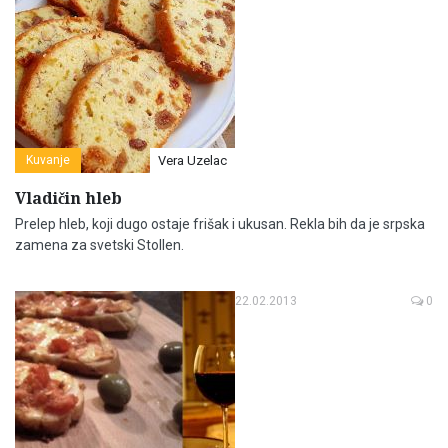
Kuvanje
Vera Uzelac
Vladičin hleb
Prelep hleb, koji dugo ostaje frišak i ukusan. Rekla bih da je srpska
zamena za svetski Stollen.
22.02.2013
0