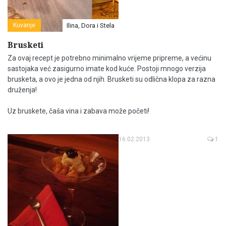
Kuvanje
Ilina, Dora i Stela
Brusketi
Za ovaj recept je potrebno minimalno vrijeme pripreme, a većinu
sastojaka već zasigurno imate kod kuće. Postoji mnogo verzija
brusketa, a ovo je jedna od njih. Brusketi su odlična klopa za razna
druženja!
Uz bruskete, čaša vina i zabava može početi!
16.02.2013
1