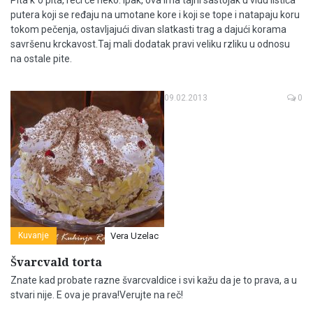
Pita k´o pita, reći će neko. Ipak, ova ima tajni sastojak u vidu listića
putera koji se ređaju na umotane kore i koji se tope i natapaju koru
tokom pečenja, ostavljajući divan slatkasti trag a dajući korama
savršenu krckavost.Taj mali dodatak pravi veliku rzliku u odnosu
na ostale pite.
09.02.2013
0
Kuvanje
Vera Uzelac
Švarcvald torta
Znate kad probate razne švarcvaldice i svi kažu da je to prava, a u
stvari nije. E ova je prava!Verujte na reč!