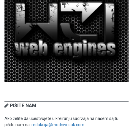
PIŠITE NAM
Ako želite da učestvujete u kreiranju sadržaja na našem sajtu
pišite nam na:
redakcija@modnivrisak.com