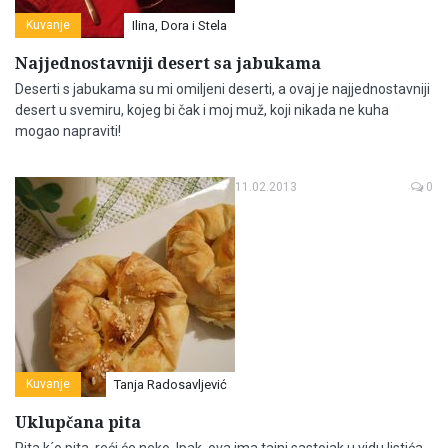
Kuvanje
Ilina, Dora i Stela
Najjednostavniji desert sa jabukama
Deserti s jabukama su mi omiljeni deserti, a ovaj je najjednostavniji
desert u svemiru, kojeg bi čak i moj muž, koji nikada ne kuha
mogao napraviti!
11.02.2013
0
Kuvanje
Tanja Radosavljević
Uklupčana pita