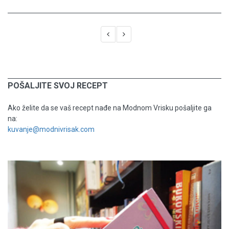
POŠALJITE SVOJ RECEPT
Ako želite da se vaš recept nađe na Modnom Vrisku pošaljite ga
na:
kuvanje@modnivrisak.com