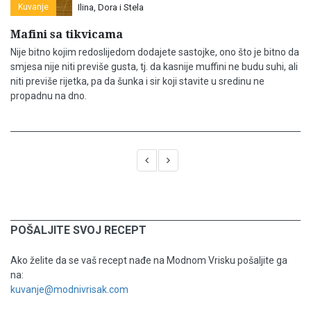
Kuvanje
Ilina, Dora i Stela
Mafini sa tikvicama
Nije bitno kojim redoslijedom dodajete sastojke, ono što je bitno da
smjesa nije niti previše gusta, tj. da kasnije muffini ne budu suhi, ali
niti previše rijetka, pa da šunka i sir koji stavite u sredinu ne
propadnu na dno.
POŠALJITE SVOJ RECEPT
Ako želite da se vaš recept nađe na Modnom Vrisku pošaljite ga
na:
kuvanje@modnivrisak.com