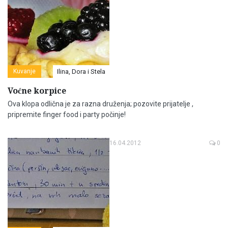
Kuvanje
Ilina, Dora i Stela
Voćne korpice
Ova klopa odlična je za razna druženja; pozovite prijatelje ,
pripremite finger food i party počinje!
16.04.2012
0