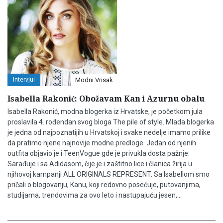
Intervjui
Modni Vrisak
Isabella Rakonić: Obožavam Kan i Azurnu obalu
Isabella Rakonić, modna blogerka iz Hrvatske, je početkom jula
proslavila 4. rođendan svog bloga The pile of style. Mlada blogerka
je jedna od najpoznatijih u Hrvatskoj i svake nedelje imamo prilike
da pratimo njene najnovije modne predloge. Jedan od njenih
outfita objavio je i TeenVogue gde je privukla dosta pažnje.
Sarađuje i sa Adidasom, čije je i zaštitno lice i članica žirija u
njihovoj kampanji ALL ORIGINALS REPRESENT. Sa Isabellom smo
pričali o blogovanju, Kanu, koji redovno posećuje, putovanjima,
studijama, trendovima za ovo leto i nastupajuću jesen,...