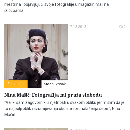
mestima i objavljujući svoje fotografije u magazinima i na
izložbama.
17.12.2012
0
Fotografija
Modni Vrisak
Nina Mašić: Fotografija mi pruža slobodu
"Veliki sam zagovornik umjetnosti u svakom obliku jer mislim da je
to najbolji oblik razumijevanja okoline i pronalaženja sebe.", Nina
Mašić