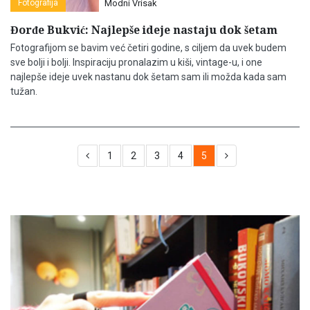
Fotografija
Modni Vrisak
Đorđe Bukvić: Najlepše ideje nastaju dok šetam
Fotografijom se bavim već četiri godine, s ciljem da uvek budem
sve bolji i bolji. Inspiraciju pronalazim u kiši, vintage-u, i one
najlepše ideje uvek nastanu dok šetam sam ili možda kada sam
tužan.
1
2
3
4
5