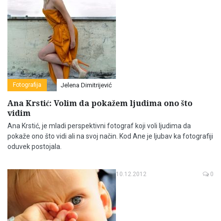
Fotografija
Jelena Dimitrijević
Ana Krstić: Volim da pokažem ljudima ono što
vidim
Ana Krstić, je mladi perspektivni fotograf koji voli ljudima da
pokaže ono što vidi ali na svoj način. Kod Ane je ljubav ka fotografiji
oduvek postojala.
10.12.2012
0