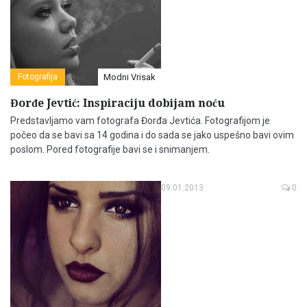
Fotografija
Modni Vrisak
Đorđe Jevtić: Inspiraciju dobijam noću
Predstavljamo vam fotografa Đorđa Jevtića. Fotografijom je
počeo da se bavi sa 14 godina i do sada se jako uspešno bavi ovim
poslom. Pored fotografije bavi se i snimanjem.
09.01.2013
0