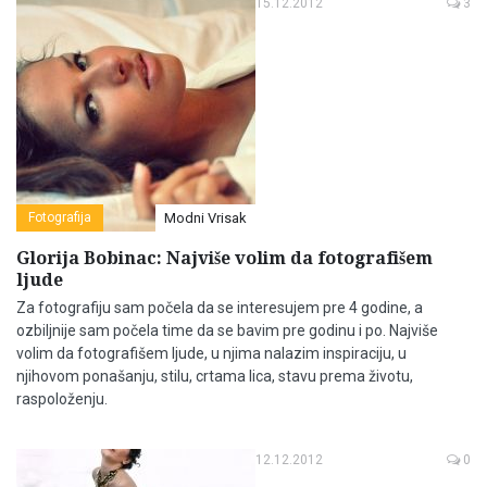
15.12.2012
3
Fotografija
Modni Vrisak
Glorija Bobinac: Najviše volim da fotografišem
ljude
Za fotografiju sam počela da se interesujem pre 4 godine, a
ozbiljnije sam počela time da se bavim pre godinu i po. Najviše
volim da fotografišem ljude, u njima nalazim inspiraciju, u
njihovom ponašanju, stilu, crtama lica, stavu prema životu,
raspoloženju.
12.12.2012
0