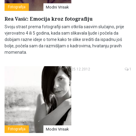
Fotografija
Modni Vrisak
Rea Vasić: Emocija kroz fotografiju
Svoju strast prema fotografiji sam otkrila sasvim slučajno, prije
vjerovatno 4 ili 5 godina, kada sam slikavala ljude i počela da
dobijam razne ideje o tome kako te slike srediti da ispadnu još
bolje, počela sam da razmišljam o kadrovima, hvatanju pravih
momenata.
25.12.2012
1
Fotografija
Modni Vrisak