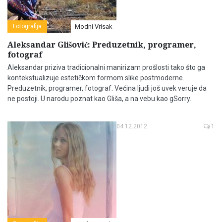
Fotografija
Modni Vrisak
Aleksandar Glišović: Preduzetnik, programer,
fotograf
Aleksandar priziva tradicionalni manirizam prošlosti tako što ga
kontekstualizuje estetičkom formom slike postmoderne.
Preduzetnik, programer, fotograf. Većina ljudi još uvek veruje da
ne postoji. U narodu poznat kao Gliša, a na vebu kao gSorry.
04.12.2012
1