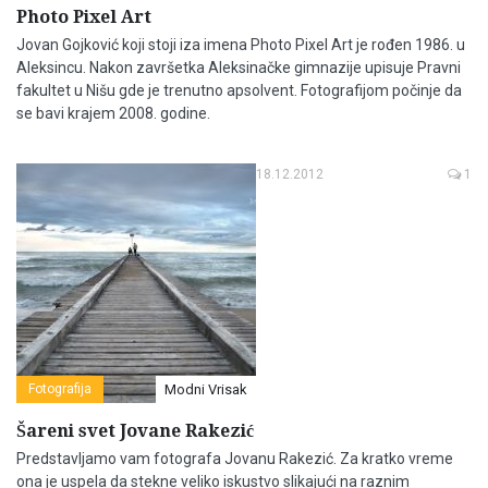
Photo Pixel Art
Jovan Gojković koji stoji iza imena Photo Pixel Art je rođen 1986. u
Aleksincu. Nakon završetka Aleksinačke gimnazije upisuje Pravni
fakultet u Nišu gde je trenutno apsolvent. Fotografijom počinje da
se bavi krajem 2008. godine.
18.12.2012
1
Fotografija
Modni Vrisak
Šareni svet Jovane Rakezić
Predstavljamo vam fotografa Jovanu Rakezić. Za kratko vreme
ona je uspela da stekne veliko iskustvo slikajući na raznim