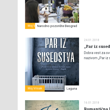
Moj Vrisak
Narodno pozorište Beograd
24.01.2018
„Par iz sused
Dobra vest za sve
nazivom „Par iz 
Moj Vrisak
Laguna
16.01.2018
Romantična b