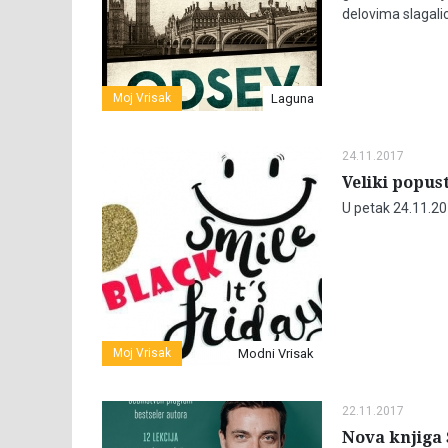
delovima slagalic
Moj Vrisak
Laguna
24.11.2017
Veliki popust
U petak 24.11.20
Moj Vrisak
Modni Vrisak
22.11.2017
Nova knjiga S