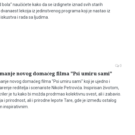
d bola“ naučićete kako da se izdignete iznad svih starih
dvanaest lekcija iz jedinstvenog programa koji je nastao iz
iskustva i rada sa ljudima.
0
imanje novog domaćeg filma "Psi umiru sami"
anje novog domaćeg filma "Psi umiru sami" koji je ujedno i
renje reditelja i scenariste Nikole Petrovića. Inspirisan životom,
triler je tu kako bi možda prodrmao kolektivnu svest, ali i zabavio.
a i prirodnost, ali i prirodne lepote Tare, gde je između ostalog
m inspirativnim.