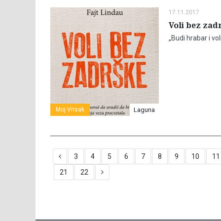
17.11.2017
Voli bez zad
„Budi hrabar i vo
Moj Vrisak
Laguna
3
4
5
6
7
8
9
10
11
21
22