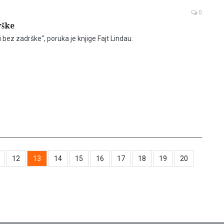
0
rške
li bez zadrške“, poruka je knjige Fajt Lindau.
12
13
14
15
16
17
18
19
20