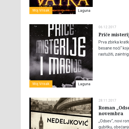
Moj Vrisak
Laguna
06.12.2017
Priče misteri
Prva zbirka kratk
besane noći“ koj
rastužiti, zaintri
Moj Vrisak
Laguna
28.11.2017
Roman „Odsev
novembra
„Odsev“, novi ro
gubitku, obećanj