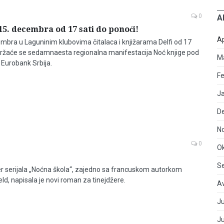
0
A
15. decembra od 17 sati do ponoći!
Ap
embra u Laguninim klubovima čitalaca i knjižarama Delfi od 17
držaće se sedamnaesta regionalna manifestacija Noć knjige pod
M
 Eurobank Srbija.
Fe
J
D
N
0
O
S
r serijala „Noćna škola“, zajedno sa francuskom autorkom
d, napisala je novi roman za tinejdžere.
A
Ju
J