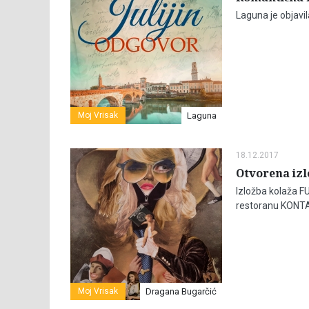
Laguna je objavil
Moj Vrisak
Laguna
18.12.2017
Otvorena iz
Izložba kolaža F
restoranu KONTA
Moj Vrisak
Dragana Bugarčić