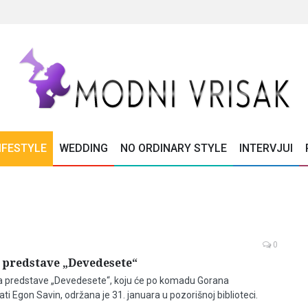
IFESTYLE
WEDDING
NO ORDINARY STYLE
INTERVJUI
0
 predstave „Devedesete“
ba predstave „Devedesete“, koju će po komadu Gorana
ati Egon Savin, održana je 31. januara u pozorišnoj biblioteci.