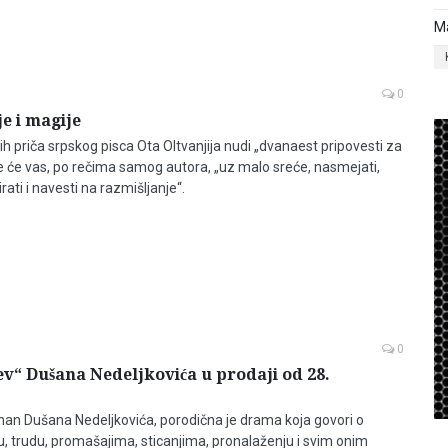
M
0
je i magije
ih priča srpskog pisca Ota Oltvanjija nudi „dvanaest pripovesti za
e će vas, po rečima samog autora, „uz malo sreće, nasmejati,
girati i navesti na razmišljanje“.
0
“ Dušana Nedeljkovića u prodaji od 28.
man Dušana Nedeljkovića, porodična je drama koja govori o
u, trudu, promašajima, sticanjima, pronalaženju i svim onim