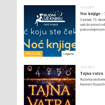
14.12.2017
Noć knjige – 
U petak, 15. dec
sati do ponoći o
pokroviteljstvom
Moj Vrisak
Laguna
14.12.2017
Tajna vatra
Autorka bestsele
Karinom Rozenfel