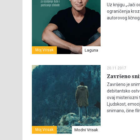
Uz knjigu „Jači o
ograničenja kroz 
autorovog ličnog 
Moj Vrisak
Laguna
20.11.2017
Završeno sn
Završeno je snim
debitantsko ostva
ovaj misteriozni 
Ljudskost, emocij
snimano, čine fil
Moj Vrisak
Modni Vrisak