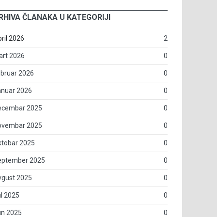
RHIVA ČLANAKA U KATEGORIJI
ril 2026
2
art 2026
0
bruar 2026
0
anuar 2026
0
ecembar 2025
0
ovembar 2025
0
ktobar 2025
0
eptember 2025
0
vgust 2025
0
l 2025
0
un 2025
0