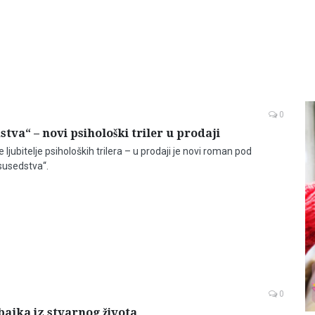
0
stva“ – novi psihološki triler u prodaji
 ljubitelje psiholoških trilera – u prodaji je novi roman pod
susedstva“.
0
ajka iz stvarnog života