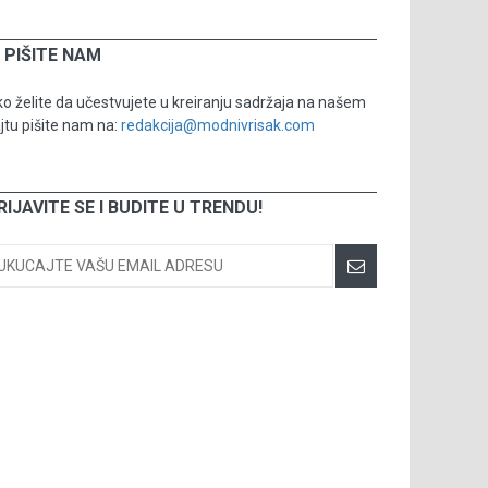
PIŠITE NAM
o želite da učestvujete u kreiranju sadržaja na našem
jtu pišite nam na:
redakcija@modnivrisak.com
RIJAVITE SE I BUDITE U TRENDU!