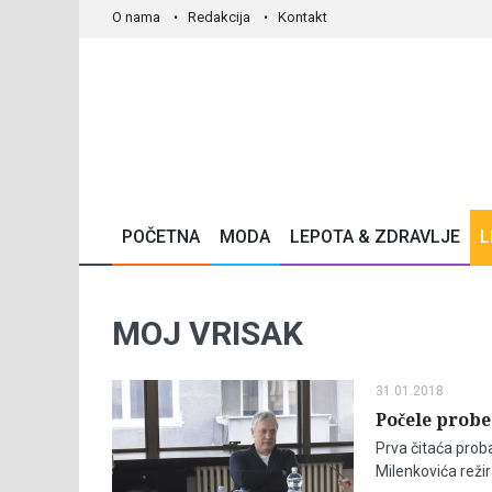
O nama
Redakcija
Kontakt
POČETNA
MODA
LEPOTA & ZDRAVLJE
L
MOJ VRISAK
31.01.2018
Počele probe
Prva čitaća pro
Milenkovića režir