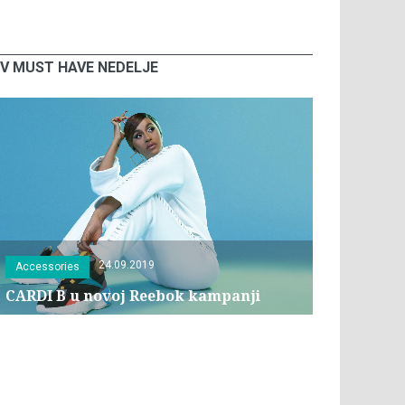
V MUST HAVE NEDELJE
24.09.2019
Accessories
CARDI B u novoj Reebok kampanji