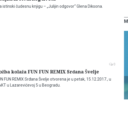
a istinski čudesnu knjigu – „Julijin odgovor“ Glena Diksona.
M
0
ložba kolaža FUN FUN REMIX Srđana Švelje
UN FUN REMIX Srđana Švelje otvorena je u petak, 15.12.2017., u
KT u Lazarevićevoj 5 u Beogradu.