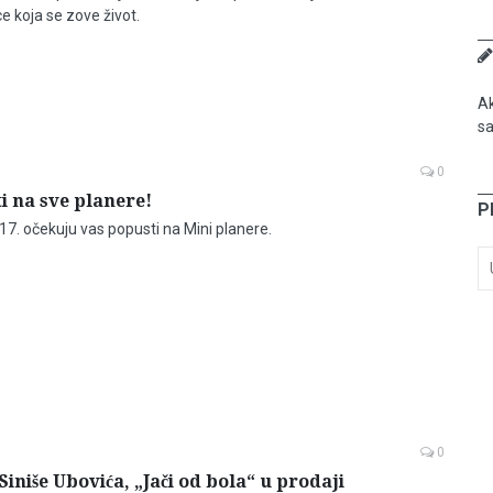
e koja se zove život.
Ak
sa
0
i na sve planere!
P
17. očekuju vas popusti na Mini planere.
0
iniše Ubovića, „Jači od bola“ u prodaji